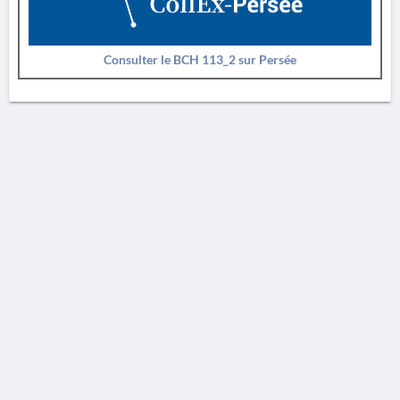
Consulter le BCH 113_2 sur Persée
AVERTISSEMENT
La Chronique des fouilles en ligne ne constitue en aucun cas une publication des
découvertes qui y sont signalées. L'EfA et la BSA ne peuvent délivrer de copie des