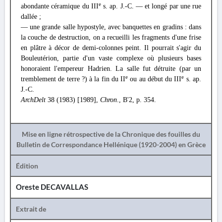
e
abondante céramique du III
s. ap. J.-C. — et longé par une rue
dallée ;
— une grande salle hypostyle, avec banquettes en gradins : dans
la couche de destruction, on a recueilli les fragments d'une frise
en plâtre à décor de demi-colonnes peint. Il pourrait s'agir du
Bouleutérion, partie d'un vaste complexe où plusieurs bases
honoraient l'empereur Hadrien. La salle fut détruite (par un
e
e
tremblement de terre ?) à la fin du II
ou au début du III
s. ap.
J.-C.
ArchDelt
38 (1983) [1989],
Chron
., B'2, p. 354.
Mise en ligne rétrospective de la Chronique des fouilles du
Bulletin de Correspondance Hellénique (1920-2004) en Grèce
Édition
Oreste DECAVALLAS
Extrait de