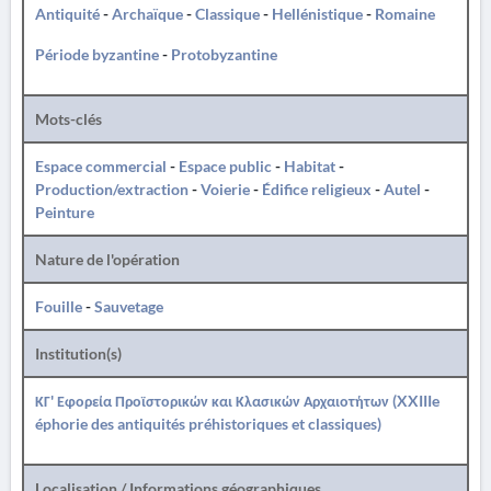
Antiquité
-
Archaïque
-
Classique
-
Hellénistique
-
Romaine
Période byzantine
-
Protobyzantine
Mots-clés
Espace commercial
-
Espace public
-
Habitat
-
Production/extraction
-
Voierie
-
Édifice religieux
-
Autel
-
Peinture
Nature de l'opération
Fouille
-
Sauvetage
Institution(s)
ΚΓ' Εφορεία Προϊστορικών και Κλασικών Αρχαιοτήτων (XXIIIe
éphorie des antiquités préhistoriques et classiques)
Localisation / Informations géographiques