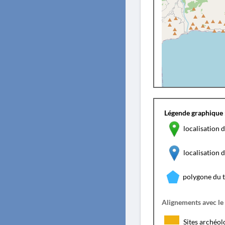
Légende graphique 
localisation d
localisation
polygone du 
Alignements avec le
Sites archéol