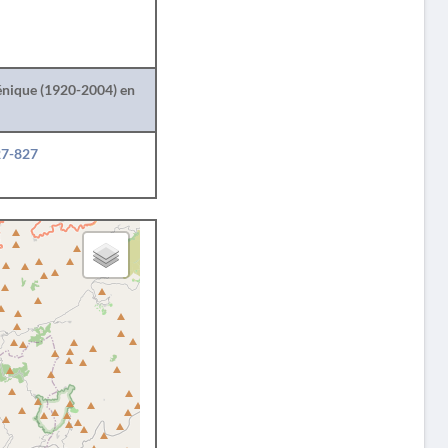
lénique (1920-2004) en
27-827