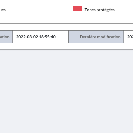
ques
Zones protégées
éation
2022-03-02 18:55:40
Dernière modification
20