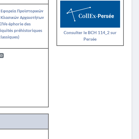
 Εφορεία Προϊστορικών
 Κλασικών Αρχαιοτήτων
IVe éphorie des
iquités préhistoriques
Consulter le BCH 114_2 sur
classiques)
Persée
83