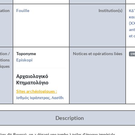
ration
Fouille
Institution(s)
ΚΔ'
και
(XX
ant
et 
tion /
Toponyme
Notices et opérations liées
19
tions
Episkopi
iques
Αρχαιολογικό
Κτηματολόγιο
Sites archéologiques :
Ισθμός Ιεράπετρας, Λασίθι
Description
lieu-dit
Roussa
), on a dégagé une tombe à tuiles d'époque impériale.