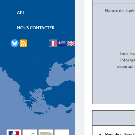
Nature de l'opé
API
NOUS CONTACTER
Localisa
Informa
géograph
Au Nord du village (