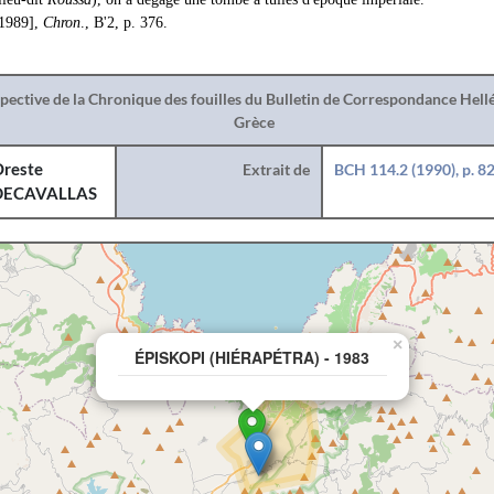
[1989],
Chron
., B'2, p. 376.
spective de la Chronique des fouilles du Bulletin de Correspondance Hel
Grèce
reste
Extrait de
BCH 114.2 (1990), p. 8
DECAVALLAS
×
ÉPISKOPI (HIÉRAPÉTRA) - 1983