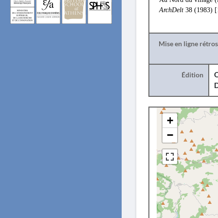
ArchDelt
38 (1983) 
Mise en ligne rétro
Édition
O
+
−