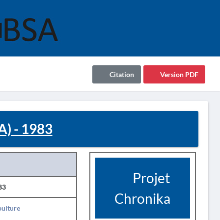
Citation
Version PDF
) - 1983
Projet
83
Chronika
pulture