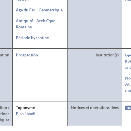
Âge du Fer
-
Géométrique
Antiquité
-
Archaïque
-
Romaine
Période byzantine
ration
Prospection
Institution(s)
Εφ
Κυ
ant
Nor
Ath
nor
tion /
Toponyme
Notices et opérations liées
20
tions
Piso Livadi
iques