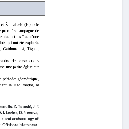
 et Ž. Takosić (Éphorie
ne première campagne de
e des petites îles d’une
ots qui ont été explorés
, Gaidouronisi, Tigani,
nombre de constructions
me une petite église sur
es périodes géométrique,
ment le Néolithique, le
ssoulis
,
Ž. Takosić
,
J. F.
E. I. Levine
,
D. Nenova
,
 island archaeology of
 Offshore islets near