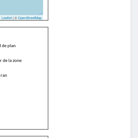
Leaflet
| ©
OpenStreetMap
d de plan
r de la zone
cran