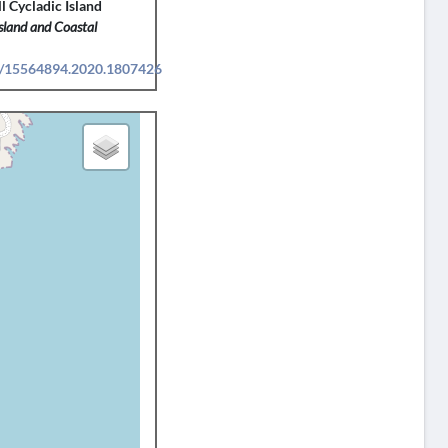
l Cycladic Island
Island and Coastal
80/15564894.2020.1807426