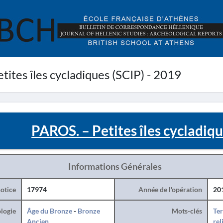
ites îles cycladiques (SCIP) - 2019
PAROS. – Petites îles cycladiqu
Informations Générales
otice
17974
Année de l'opération
20
logie
Âge du Bronze
-
Bronze
Mots-clés
Ter
Ancien
rel