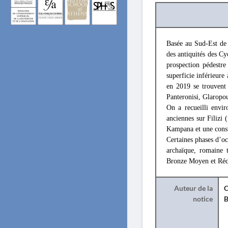
Basée au Sud-Est de 
des antiquités des C
prospection pédestre 
superficie inférieure
en 2019 se trouvent 
Panteronisi, Glaropo
On a recueilli envir
anciennes sur Filizi 
Kampana et une const
Certaines phases d’oc
archaïque, romaine 
Bronze Moyen et Récen
Auteur de la
C
notice
B