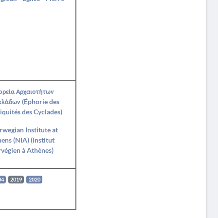
ορεία Αρχαιοτήτων
κλάδων (Éphorie des
iquités des Cyclades)
wegian Institute at
ens (NIA) (Institut
végien à Athènes)
04
2019
2020