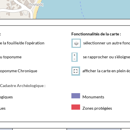
:
Fonctionnalités de la carte :
e la fouille/de l'opération
sélectionner un autre fon
 du toponyme
se rapprocher ou s'éloigne
toponyme Chronique
afficher la carte en plein é
 Cadastre Archéologique :
ogiques
Monuments
ques
Zones protégées