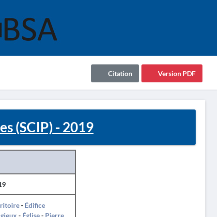
Citation
Version PDF
es (SCIP) - 2019
19
ritoire
-
Édifice
igieux
-
Église
-
Pierre