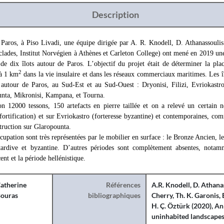
Description
Paros, à Piso Livadi, une équipe dirigée par A. R. Knodell, D. Athanassoulis
yclades, Institut Norvégien à Athènes et Carleton College) ont mené en 2019 u
de dix îlots autour de Paros. L’objectif du projet était de déterminer la plac
2
 à 1 km
dans la vie insulaire et dans les réseaux commerciaux maritimes. Les îl
autour de Paros, au Sud-Est et au Sud-Ouest : Dryonisi, Filizi, Evriokastro
unta, Mikronisi, Kampana, et Tourna.
on 12000 tessons, 150 artefacts en pierre taillée et on a relevé un certain 
(fortification) et sur Evriokastro (forteresse byzantine) et contemporaines, com
ruction sur Glaropounta.
cupation sont très représentées par le mobilier en surface : le Bronze Ancien, l
tardive et byzantine. D’autres périodes sont complètement absentes, notam
t et la période hellénistique.
atherine
Références
A.R. Knodell
,
D. Athana
ouras
bibliographiques
Cherry
,
Th. K. Garonis
,
H. Ç. Öztürk
(2020), An
uninhabited landscapes: