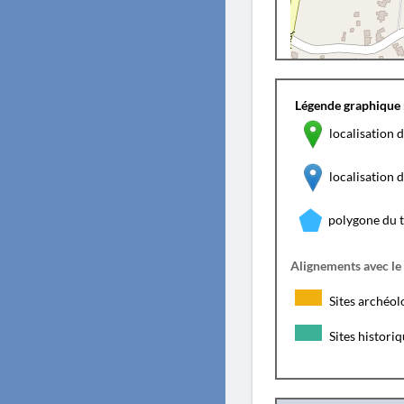
Légende graphique 
localisation d
localisation
polygone du 
Alignements avec le
Sites archéol
Sites histori