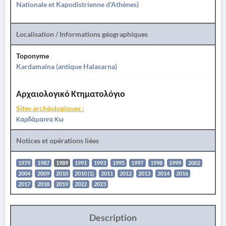
Nationale et Kapodistrienne d'Athènes)
Localisation / Informations géographiques
Toponyme
Kardamaina (antique Halasarna)
Αρχαιολογικό Κτηματολόγιο
Sites archéologiques :
Καρδάμαινα Κω
Notices et opérations liées
1979
1987
1989
1991
1993
1995
1997
1998
1999
2002
2004
2009
2010
2010 (1)
2011
2012
2013
2014
2016
2017
2018
2019
2022
2023
Description