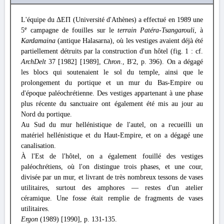
L'équipe du ΔΕΠ (Université d'Athènes) a effectué en 1989 une
e
5
campagne de fouilles sur le
terrain Patéra-Tsangarouli
, à
Kardamaina
(antique Halasarna), où les vestiges avaient déjà été
partiellement détruits par la construction d'un hôtel (fig. 1 : cf.
ArchDelt
37 [1982] [1989],
Chron
., B'2, p. 396). On a dégagé
les blocs qui soutenaient le sol du temple, ainsi que le
prolongement du portique et un mur du Bas-Empire ou
d'époque paléochrétienne. Des vestiges appartenant à une phase
plus récente du sanctuaire ont également été mis au jour au
Nord du portique.
Au Sud du mur hellénistique de l'autel, on a recueilli un
matériel hellénistique et du Haut-Empire, et on a dégagé une
canalisation.
À l'Est de l'hôtel, on a également fouillé des vestiges
paléochrétiens, où l'on distingue trois phases, et une cour,
divisée par un mur, et livrant de très nombreux tessons de vases
utilitaires, surtout des amphores — restes d'un atelier
céramique. Une fosse était remplie de fragments de vases
utilitaires.
Ergon
(1989) [1990], p. 131-135.