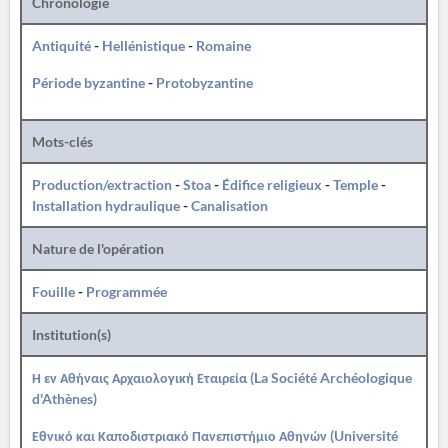
Chronologie
Antiquité
-
Hellénistique
-
Romaine
Période byzantine
-
Protobyzantine
Mots-clés
Production/extraction
-
Stoa
-
Édifice religieux
-
Temple
-
Installation hydraulique
-
Canalisation
Nature de l'opération
Fouille
-
Programmée
Institution(s)
Η εν Αθήναις Αρχαιολογική Εταιρεία (La Société Archéologique
d'Athènes)
Εθνικό και Καποδιστριακό Πανεπιστήμιο Αθηνών (Université