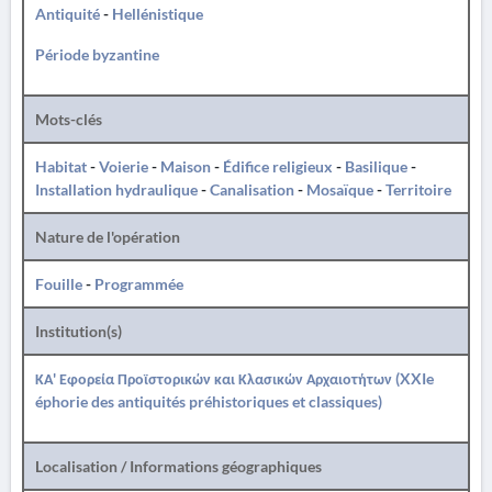
Antiquité
-
Hellénistique
Période byzantine
Mots-clés
Habitat
-
Voierie
-
Maison
-
Édifice religieux
-
Basilique
-
Installation hydraulique
-
Canalisation
-
Mosaïque
-
Territoire
Nature de l'opération
Fouille
-
Programmée
Institution(s)
ΚΑ' Εφορεία Προϊστορικών και Κλασικών Αρχαιοτήτων (XXIe
éphorie des antiquités préhistoriques et classiques)
Localisation / Informations géographiques