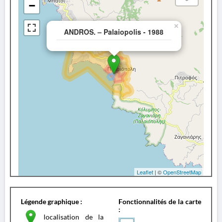
−
×
ANDROS. – Palaiopolis - 1988
Leaflet
| ©
OpenStreetMap
Légende graphique :
Fonctionnalités de la carte
:
localisation de la