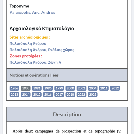
Toponyme
Palaiopolis, Anc. Andros
Αρχαιολογικό Κτηματολόγιο
Sites archéologiques :
Παλαιόπολη Άνδρου
Παλαιόπολη Άνδρου, Ενάλιος χώρος
Zones protégées :
Παλαιόπολη Άνδρου, Ζώνη Α
Notices et opérations liées
1986
1988
1991
1996
1999
2000
2002
2004
2011
2012
2013
2014
2015
2016
2017
2018
2022
2023
Description
Après deux campagnes de prospection et de topographie (v.