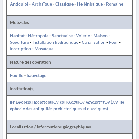
Antiquité
-
Archaïque
-
Classique
-
Hellénistique
-
Romaine
Mots-clés
Habitat
-
Nécropole
-
Sanctuaire
-
Voierie
-
Maison
-
Sépulture
-
Installation hydraulique
-
Canalisation
-
Four
-
Inscription
-
Mosaïque
Nature de l'opération
Fouille
-
Sauvetage
Institution(s)
ΙΗ' Εφορεία Προϊστορικών και Κλασικών Αρχαιοτήτων (XVIIIe
éphorie des antiquités préhistoriques et classiques)
Localisation / Informations géographiques