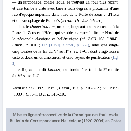
— un sarcophage, contre lequel se trouvait un four plus récent,
et une tombe à ciste avec base à trois degrés, à proximité d'une
rue d'époque impériale dans l'axe de la Porte de Zeus et d'Héra
et du sarcophage de Poliadès (
terrain Th. Vassilakou
) ;
— dans le
champ Soultou
, un mur, longeant une rue menant à la
Porte de Zeus et d'Héra, qui semble marquer la limite Nord de
la nécropole classique et hellénistique (cf.
BCH
108 [1984],
Chron
., p. 810 ;
113 [1989],
Chron
., p. 662)
, ainsi que vingt-
e
e
cinq tombes de la fin du V
au II
s. av. J.-C., dont vingt-trois à
ciste et deux urnes cinéraires, et cinq foyers de purification (
fig.
3
) ;
e
— enfin, au lieu-dit
Laimos
, une tombe à ciste de la 2
moitié
e
du V
s. av. J.-C.
ArchDelt
37 (1982) [1989],
Chron
., B'2, p. 316-322 ; 38 (1983)
[1989],
Chron
., B'2, p. 313-316.
Mise en ligne rétrospective de la Chronique des fouilles du
Bulletin de Correspondance Hellénique (1920-2004) en Grèce