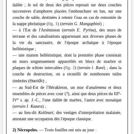
dallée ; le sol de deux des pièces reposait sur deux couches
successives d'amphores placées l'embouchure en bas, sur une
couche de sable, destinées à retenir l'eau en cas de remontée de
la nappe phréatique (
fig. 1
) (
terrain G. Mangaphini
) ;
— à l'Est de l'Artémision (
terrain E. Pyrina
), des murs de
terrasse et des canalisations appartenant aux diverses phases de
la vie du sanctuaire, de l'époque archaïque à l'époque
hellénistique ;
— une maison hellénistique, dont la première phase consistait
en murs soigneusement appareillés en blocs de marbre et
plaques de schiste intercalées (
fig. 2
) (
terrain l. Rani
) ; dans la
couche de destruction, on a recueilli de nombreuses tuiles
timbrées (Θασί
ο̄
ν) ;
— au Sud-Est de l'Hérakleion, un mur d'
analemma
et deux
e
ensembles de pièces avec cour (?), ainsi que deux pièces du III
-
e
IV
s. ap. J.-C., l'une dallée de marbre, l'autre avec mosaïque
(
terrain I. Kazara
) ;
— au lieu-dit
Kolônari
, des vestiges d'interprétation malaisée,
attestant une occupation dès l'époque classique.
2) Nécropoles.
— Trois fouilles ont mis au jour :