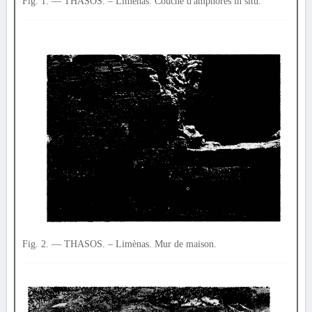
Fig. 1. — THASOS. – Limènas. Couche d'amphores in situ.
Fig. 2. — THASOS. – Limènas. Mur de maison.