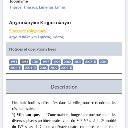
Toponyme
Thasos, Thassos, Limenas, Limin
Αρχαιολογικό Κτηματολόγιο
Sites archéologiques :
Αρχαία πόλη και λιμένας, Θάσος
Notices et opérations liées
1981
1983
1985
1997
1999
2000
2002
2002 (1)
2004
2004 (1)
2004 (2)
2006
2009
2009 (1)
Description
Des huit fouilles effectuées dans la ville, nous retiendrons les
résultats suivants :
1) Ville antique.
— D'une maison, longée par une rue, dont les
e
e
e
diverses phases architecturales vont du VI
-V
s. à la 2
moitié
e
du IV
s. av. J.-C., on a dégagé quatre chambres et une cour