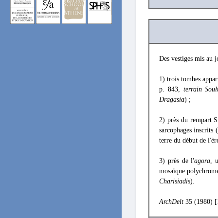
Des vestiges mis au j
1) trois tombes appar
p. 843,
terrain Soul
Dragasia
) ;
2) près du rempart S
sarcophages inscrits (
terre du début de l'èr
3) près de l'
agora
, 
mosaïque polychrome à
Charisiadis
).
ArchDelt
35 (1980) 