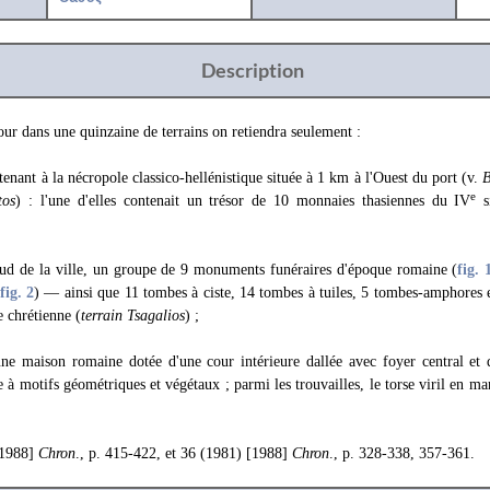
Description
our dans une quinzaine de terrains on retiendra seulement :
tenant à la nécropole classico-hellénistique située à 1 km à l'Ouest du port (v.
e
tos
) : l'une d'elles contenait un trésor de 10 monnaies thasiennes du IV
si
ud de la ville, un groupe de 9 monuments funéraires d'époque romaine (
fig. 
fig. 2
) — ainsi que 11 tombes à ciste, 14 tombes à tuiles, 5 tombes-amphores e
e chrétienne (
terrain Tsagalios
) ;
une maison romaine dotée d'une cour intérieure dallée avec foyer central et 
 motifs géométriques et végétaux ; parmi les trouvailles, le torse viril en ma
[1988]
Chron
., p. 415-422, et 36 (1981) [1988]
Chron
., p. 328-338, 357-361.