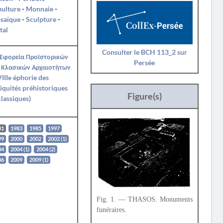
pulture
-
Monnaie
-
saïque
-
Sculpture
-
tal
Consulter le BCH 113_2 sur
 Εφορεία Προϊστορικών
Persée
 Κλασικών Αρχαιοτήτων
IIIe éphorie des
iquités préhistoriques
Figure(s)
classiques)
81
1983
1985
1997
99
2000
2002
2002 (1)
04
2004 (1)
2004 (2)
06
2009
2009 (1)
Fig. 1. — THASOS. Monuments
funéraires.