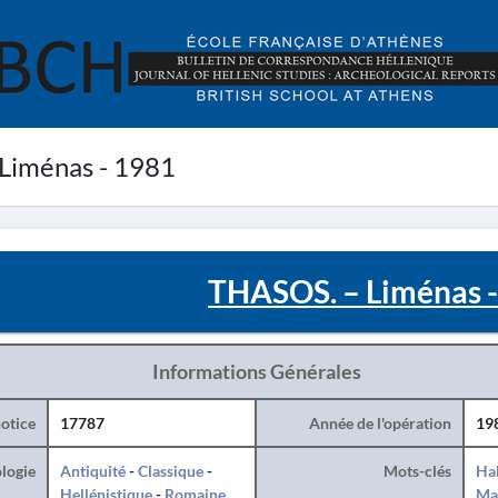
Liménas - 1981
THASOS. – Liménas 
Informations Générales
otice
17787
Année de l'opération
19
logie
Antiquité
-
Classique
-
Mots-clés
Hab
Hellénistique
-
Romaine
Ma