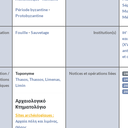
Sé
Période byzantine
-
Mo
Protobyzantine
Mé
ration
Fouille
-
Sauvetage
Institution(s)
ΙΗ'
και
(XV
ant
et 
tion /
Toponyme
Notices et opérations liées
19
tions
Thasos, Thassos, Limenas,
19
iques
Limin
20
20
Αρχαιολογικό
Κτηματολόγιο
Sites archéologiques :
Αρχαία πόλη και λιμένας,
Θάσος