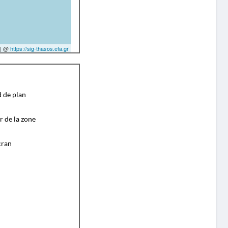
| @
https://sig-thasos.efa.gr
d de plan
r de la zone
cran