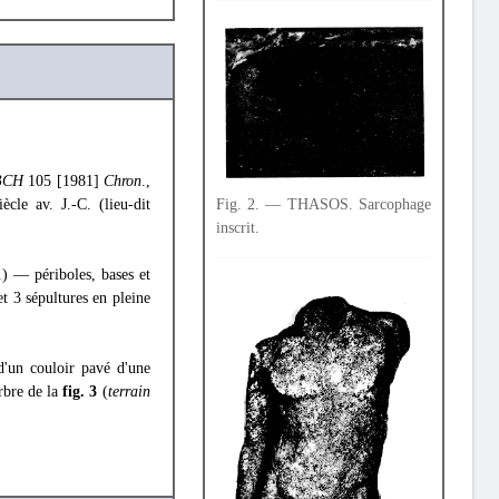
BCH
105 [1981]
Chron
.,
Fig. 2. — THASOS. Sarcophage
ècle av. J.-C. (lieu-dit
inscrit.
1
) — périboles, bases et
t 3 sépultures en pleine
d'un couloir pavé d'une
rbre de la
fig. 3
(
terrain