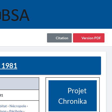
Citation
Version PDF
- 1981
Projet
81
Chronika
itat
-
Nécropole
-
ison
-
Péribole
-