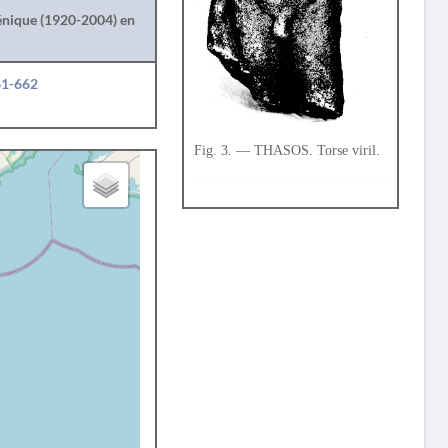
lénique (1920-2004) en
61-662
Fig. 3. — THASOS. Torse viril.