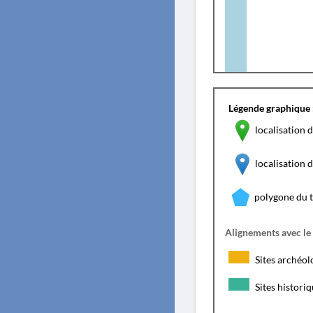
Légende graphique 
localisation d
localisation
polygone du 
Alignements avec le
Sites archéol
Sites histori