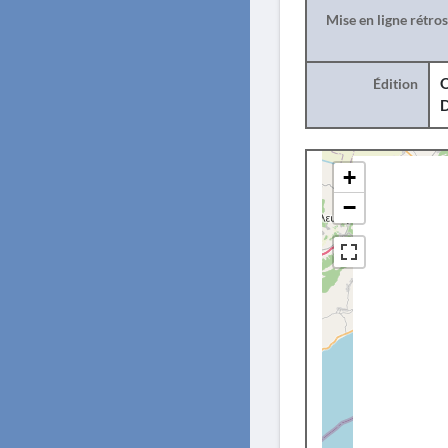
Mise en ligne rétro
Édition
O
+
−