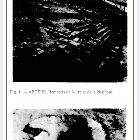
Fig. 1. — ABDÈRE. Remparts de la 1re et de la 2e phase.