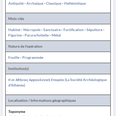
Antiquité
-
Archaïque
-
Classique
-
Hellénistique
Mots-clés
Habitat
-
Nécropole
-
Sanctuaire
-
Fortification
-
Sépulture
-
Figurine
-
Parure/toilette
-
Métal
Nature de l'opération
Fouille
-
Programmée
Institution(s)
Η εν Αθήναις Αρχαιολογική Εταιρεία (La Société Archéologique
d'Athènes)
Localisation / Informations géographiques
Toponyme