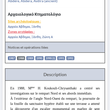
Abdère, Abdera, Avdira (ancient)
Αρχαιολογικό Κτηματολόγιο
Sites archéologiques :
Αρχαία Άβδηρα, Ξάνθη
Zones protégées :
Αρχαία Άβδηρα, Ξάνθη, Ζώνη Α
Notices et opérations liées
1987
1988
1989
1990
1990 (1)
1991
1992
Description
me
En 1988, M
H. Koukouli-Chrysanthaki a centré ses
investigations sur le rempart Nord et ses abords immédiats.
À l'extérieur de l'angle Nord-Ouest du rempart, la poursuite de
la fouille du sanctuaire hypètre établi sur une terrasse a amené
la découverte d'un escalier monumental en marbre de sept