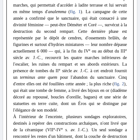
marches, qui permettait d'accéder à ladite terrasse et lui servait
en même temps d'
analemma
(
fig. 1
). La campagne de cette
année a confirmé que le sanctuaire, qui était consacré à une
divinité féminine — peut-être Déméter et Coré —, survécut à la
destruction du second rempart. Cette dernière phase est
représentée par le dépôt de cendres, d'ossements brûlés, de
figurines et surtout d'hydries miniatures — leur nombre dépasse
e
e
actuellement 6 000 — qui, à la fin du IV
ou au début du III
siècle av. J.-C., recouvrit les quatre marches inférieures de
l'escalier, les ruines du rempart et ses abords extérieurs. La
e
présence de tombes du II
siècle av. J.-C. à cet endroit fournit
un
terminus ante quem
pour l'abandon du sanctuaire. Cinq
d'entre elles ont été fouillées cette année ; la plus riche (
fig. 2
),
qui était une tombe de femme, a livré des bijoux en or (diadème
décoré au repoussé, boucles d'oreille, bagues) et une série de
statuettes en terre cuite, dont un Éros qui se distingue par
l'élégance de son modelé.
À l'intérieur de l'enceinte, plusieurs sondages exploratoires,
destinés à repérer des constructions archaïques, n'ont livré que
e
e
de la céramique (VII
-IV
s. av. J.-C.). Un seul sondage a
rencontré les restes d'un bâtiment, dont la couche de destruction