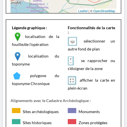
Leaflet
| ©
OpenStreetMap
Légende graphique :
Fonctionnalités de la carte
:
localisation de la
sélectionner un
fouille/de l'opération
autre fond de plan
localisation du
se rapprocher ou
toponyme
s'éloigner de la zone
polygone du
afficher la carte en
toponyme Chronique
plein écran
Alignements avec le Cadastre Archéologique :
Sites archéologiques
Monuments
Sites historiques
Zones protégées