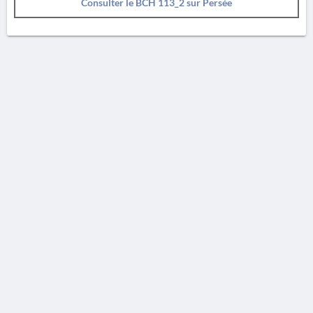
Consulter le BCH 113_2 sur Persée
AVERTISSEMENT
La Chronique des fouilles en ligne ne constitue en aucun cas une publication des
découvertes qui y sont signalées. L'EfA et la BSA ne peuvent délivrer de copie des
illustrations qui y sont reproduites et dont ils ne détiennent pas les droits.