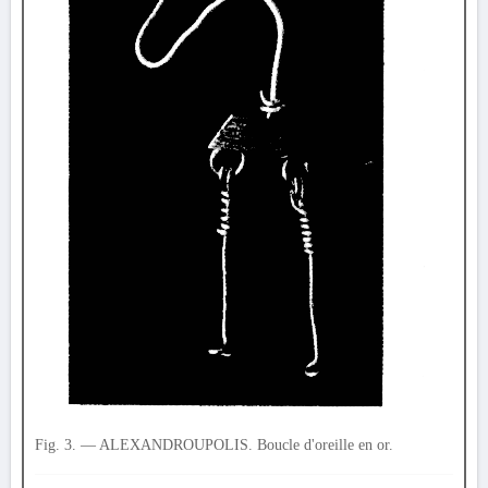
Fig. 3. — ALEXANDROUPOLIS. Boucle d'oreille en or.