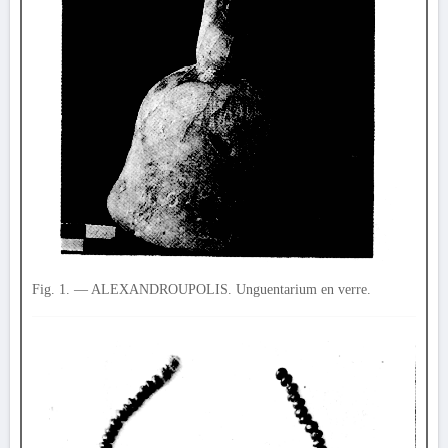
Fig. 1. — ALEXANDROUPOLIS. Unguentarium en verre.