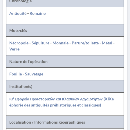
Chronologie
Antiquité
-
Romaine
Mots-clés
Nécropole
-
Sépulture
-
Monnaie
-
Parure/toilette
-
Métal
-
Verre
Nature de l'opération
Fouille
-
Sauvetage
Institution(s)
ΙΘ' Εφορεία Προϊστορικών και Κλασικών Αρχαιοτήτων (XIXe
éphorie des antiquités préhistoriques et classiques)
Localisation / Informations géographiques