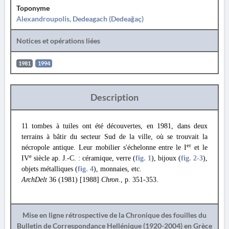
Toponyme
Alexandroupolis, Dedeagach (Dedeağaç)
Notices et opérations liées
1981
1994
Description
11 tombes à tuiles ont été découvertes, en 1981, dans deux
terrains à bâtir du secteur Sud de la ville, où se trouvait la
er
nécropole antique. Leur mobilier s'échelonne entre le I
et le
e
IV
siècle ap. J.-C. : céramique, verre (
fig. 1
), bijoux (
fig. 2
-3
),
objets métalliques (
fig. 4
), monnaies, etc.
ArchDelt
36 (1981) [1988]
Chron
., p. 351-353.
Mise en ligne rétrospective de la Chronique des fouilles du
Bulletin de Correspondance Hellénique (1920-2004) en Grèce