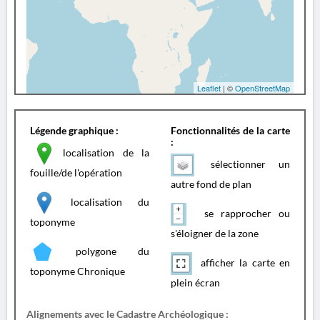
Leaflet
| ©
OpenStreetMap
Légende graphique :
Fonctionnalités de la carte
:
localisation de la
sélectionner un
fouille/de l'opération
autre fond de plan
localisation du
se rapprocher ou
toponyme
s'éloigner de la zone
polygone du
afficher la carte en
toponyme Chronique
plein écran
Alignements avec le Cadastre Archéologique :