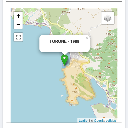
+
−
×
TORONÈ - 1989
Leaflet
| ©
OpenStreetMap