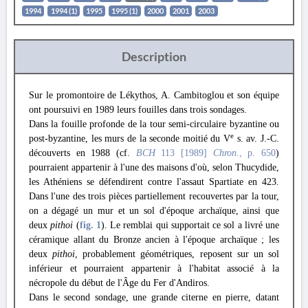
1994
1994 (1)
1995
1995 (1)
2000
2001
2003
Description
Sur le promontoire de Lékythos, A. Cambitoglou et son équipe
ont poursuivi en 1989 leurs fouilles dans trois sondages.
Dans la fouille profonde de la tour semi-circulaire byzantine ou
e
post-byzantine, les murs de la seconde moitié du V
s. av. J.-C.
découverts en 1988 (cf.
BCH
113 [1989]
Chron.
, p. 650
)
pourraient appartenir à l'une des maisons d'où, selon Thucydide,
les Athéniens se défendirent contre l'assaut Spartiate en 423.
Dans l'une des trois pièces partiellement recouvertes par la tour,
on a dégagé un mur et un sol d'époque archaïque, ainsi que
deux
pithoi
(
fig. 1
). Le remblai qui supportait ce sol a livré une
céramique allant du Bronze ancien à l'époque archaïque ; les
deux
pithoi
, probablement géométriques, reposent sur un sol
inférieur et pourraient appartenir à l'habitat associé à la
nécropole du début de l'Âge du Fer d'Andiros.
Dans le second sondage, une grande citerne en pierre, datant