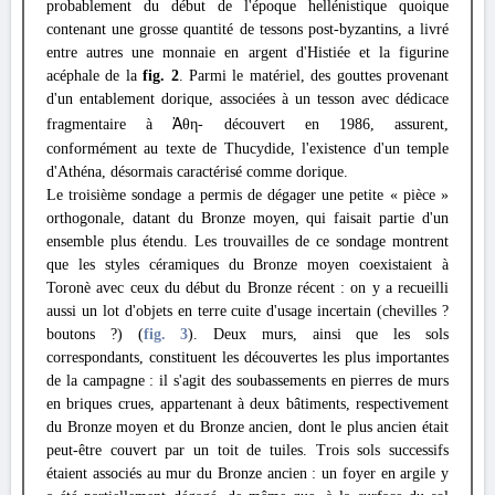
probablement du début de l'époque hellénistique quoique
contenant une grosse quantité de tessons post-byzantins, a livré
entre autres une monnaie en argent d'Histiée et la figurine
acéphale de la
fig. 2
. Parmi le matériel, des gouttes provenant
d'un entablement dorique, associées à un tesson avec dédicace
fragmentaire à
Ἀ
θη- découvert en 1986, assurent,
conformément au texte de Thucydide, l'existence d'un temple
d'Athéna, désormais caractérisé comme dorique.
Le troisième sondage a permis de dégager une petite « pièce »
orthogonale, datant du Bronze moyen, qui faisait partie d'un
ensemble plus étendu. Les trouvailles de ce sondage montrent
que les styles céramiques du Bronze moyen coexistaient à
Toronè avec ceux du début du Bronze récent : on y a recueilli
aussi un lot d'objets en terre cuite d'usage incertain (chevilles ?
boutons ?) (
fig. 3
). Deux murs, ainsi que les sols
correspondants, constituent les découvertes les plus importantes
de la campagne : il s'agit des soubassements en pierres de murs
en briques crues, appartenant à deux bâtiments, respectivement
du Bronze moyen et du Bronze ancien, dont le plus ancien était
peut-être couvert par un toit de tuiles. Trois sols successifs
étaient associés au mur du Bronze ancien : un foyer en argile y