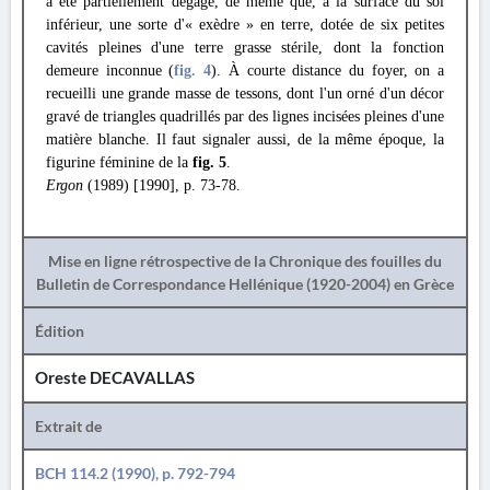
a été partiellement dégagé, de même que, à la surface du sol
inférieur, une sorte d'« exèdre » en terre, dotée de six petites
cavités pleines d'une terre grasse stérile, dont la fonction
demeure inconnue (
fig. 4
). À courte distance du foyer, on a
recueilli une grande masse de tessons, dont l'un orné d'un décor
gravé de triangles quadrillés par des lignes incisées pleines d'une
matière blanche. Il faut signaler aussi, de la même époque, la
figurine féminine de la
fig. 5
.
Ergon
(1989) [1990], p. 73-78.
Mise en ligne rétrospective de la Chronique des fouilles du
Bulletin de Correspondance Hellénique (1920-2004) en Grèce
Édition
Oreste DECAVALLAS
Extrait de
BCH 114.2 (1990), p. 792-794