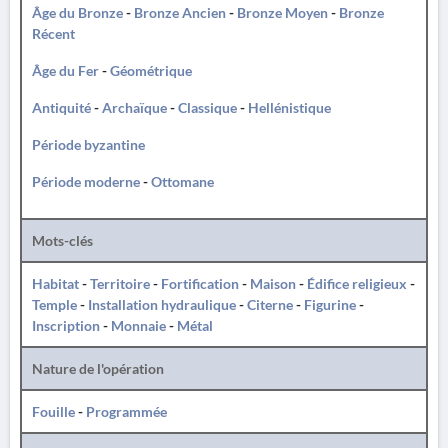
Âge du Bronze
-
Bronze Ancien
-
Bronze Moyen
-
Bronze
Récent
Âge du Fer
-
Géométrique
Antiquité
-
Archaïque
-
Classique
-
Hellénistique
Période byzantine
Période moderne
-
Ottomane
Mots-clés
Habitat
-
Territoire
-
Fortification
-
Maison
-
Édifice religieux
-
Temple
-
Installation hydraulique
-
Citerne
-
Figurine
-
Inscription
-
Monnaie
-
Métal
Nature de l'opération
Fouille
-
Programmée