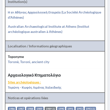
Institution(s)
Η εν Αθήναις Αρχαιολογική Εταιρεία (La Société Archéologique
d'Athènes)
Australian Archaeological Institute at Athens (Institut
archéologique australien à Athènes)
Localisation / Informations géographiques
Toponyme
Toronè, Toroni, ancient city
Αρχαιολογικό Κτηματολόγιο
Sites archéologiques :
Τορώνη - Κωφός Λιμένας Χαλκιδικής
Notices et opérations liées
1986
1987
1988
1989
1989 (1)
1990
1991
1993
1993 (1)