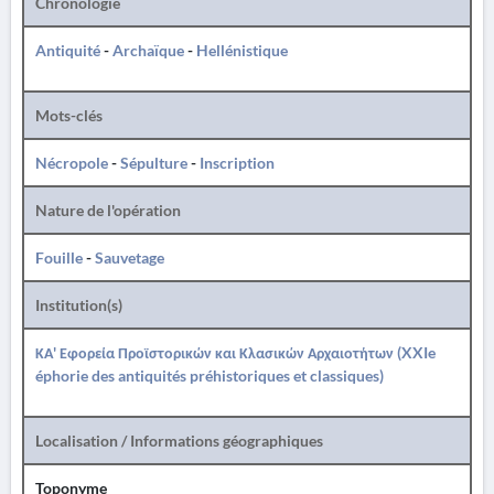
Chronologie
Antiquité
-
Archaïque
-
Hellénistique
Mots-clés
Nécropole
-
Sépulture
-
Inscription
Nature de l'opération
Fouille
-
Sauvetage
Institution(s)
ΚΑ' Εφορεία Προϊστορικών και Κλασικών Αρχαιοτήτων (XXIe
éphorie des antiquités préhistoriques et classiques)
Localisation / Informations géographiques
Toponyme