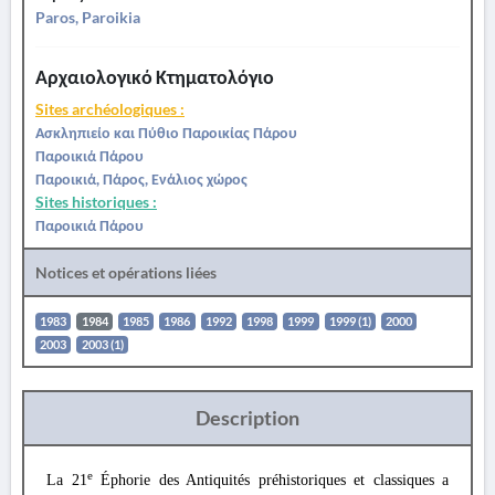
Paros, Paroikia
Αρχαιολογικό Κτηματολόγιο
Sites archéologiques :
Ασκληπιείο και Πύθιο Παροικίας Πάρου
Παροικιά Πάρου
Παροικιά, Πάρος, Ενάλιος χώρος
Sites historiques :
Παροικιά Πάρου
Notices et opérations liées
1983
1984
1985
1986
1992
1998
1999
1999 (1)
2000
2003
2003 (1)
Description
e
La 21
Éphorie des Antiquités préhistoriques et classiques a