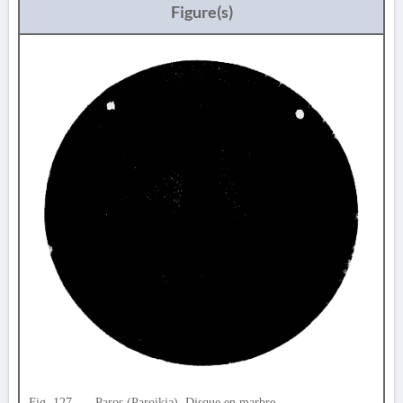
Figure(s)
Fig. 127. — Paros (Paroikia). Disque en marbre.