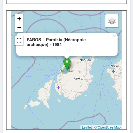
+
−
×
PAROS. - Paroikia (Nécropole
archaïque) - 1984
Leaflet
| ©
OpenStreetMap