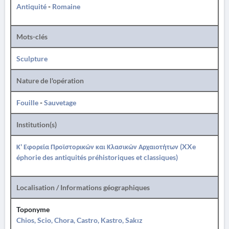
Antiquité
-
Romaine
Mots-clés
Sculpture
Nature de l'opération
Fouille
-
Sauvetage
Institution(s)
Κ' Εφορεία Προϊστορικών και Κλασικών Αρχαιοτήτων (XXe
éphorie des antiquités préhistoriques et classiques)
Localisation / Informations géographiques
Toponyme
Chios, Scio, Chora, Castro, Kastro, Sakız