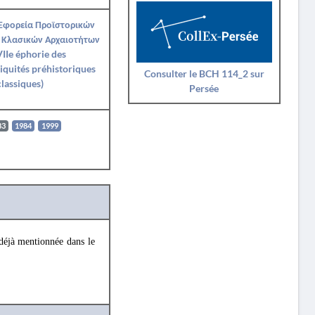
 Εφορεία Προϊστορικών
 Κλασικών Αρχαιοτήτων
IIe éphorie des
iquités préhistoriques
Consulter le BCH 114_2 sur
classiques)
Persée
83
1984
1999
déjà mentionnée dans le