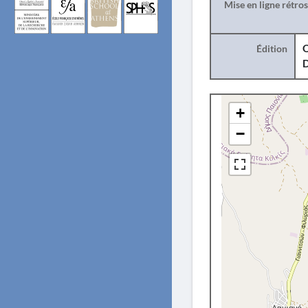
Mise en ligne rétro
Édition
O
+
−