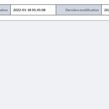
éation
2022-01-18 05:45:08
Dernière modification
20
AVERTISSEMENT