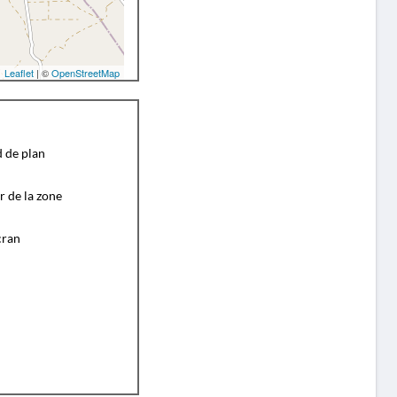
Leaflet
| ©
OpenStreetMap
d de plan
r de la zone
cran