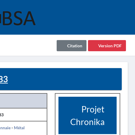
Citation
Version PDF
83
Projet
83
Chronika
nnaie
-
Métal