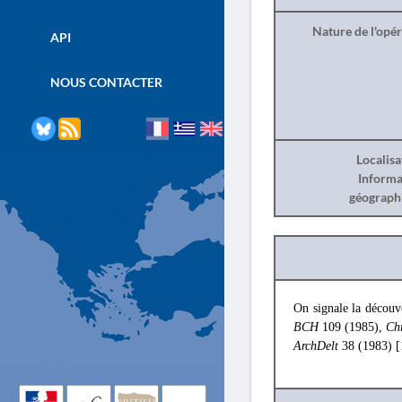
Nature de l'opé
API
NOUS CONTACTER
Localisa
Informa
géograph
On signale la découv
BCH
109 (1985),
Ch
ArchDelt
38 (1983) 