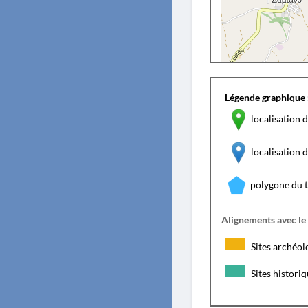
Légende graphique 
localisation d
localisation
polygone du 
Alignements avec le
Sites archéol
Sites histori