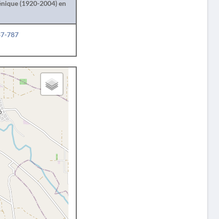
lénique (1920-2004) en
87-787