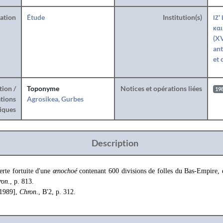
ration
Étude
Institution(s)
ΙΖ'
και
(XV
ant
et 
tion /
Toponyme
Notices et opérations liées
19
tions
Agrosikea, Gurbes
iques
Description
erte fortuite d'une
œnochoé
contenant 600 divisions de folles du Bas-Empire, 
ron
., p. 813.
[1989],
Chron
., B'2, p. 312.