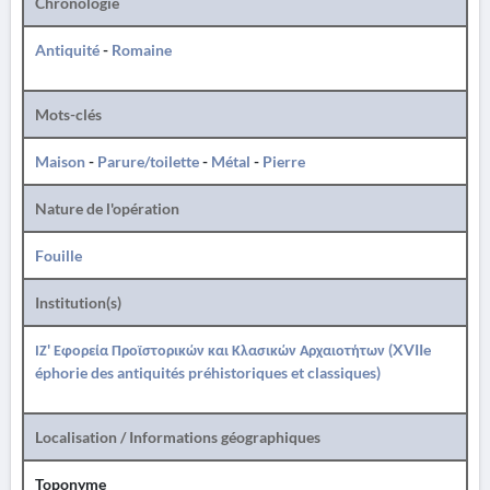
Chronologie
Antiquité
-
Romaine
Mots-clés
Maison
-
Parure/toilette
-
Métal
-
Pierre
Nature de l'opération
Fouille
Institution(s)
ΙΖ' Εφορεία Προϊστορικών και Κλασικών Αρχαιοτήτων (XVIIe
éphorie des antiquités préhistoriques et classiques)
Localisation / Informations géographiques
Toponyme