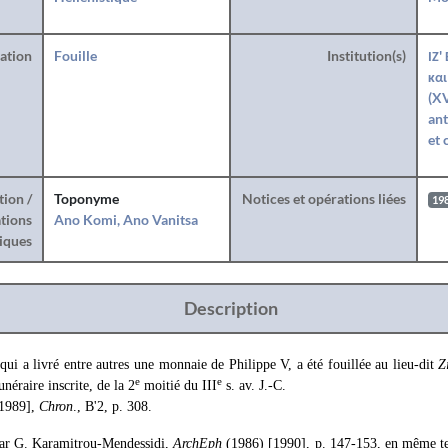
ration
Fouille
Institution(s)
ΙΖ'
και
(XV
ant
et 
tion /
Toponyme
Notices et opérations liées
19
tions
Ano Komi, Ano Vanitsa
iques
Description
ui a livré entre autres une monnaie de Philippe V, a été fouillée au lieu-dit
Z
e
e
néraire inscrite, de la 2
moitié du III
s. av. J.-C.
[1989],
Chron
., B'2, p. 308.
 par G. Karamitrou-Mendessidi,
ArchEph
(1986) [1990], p. 147-153, en même te