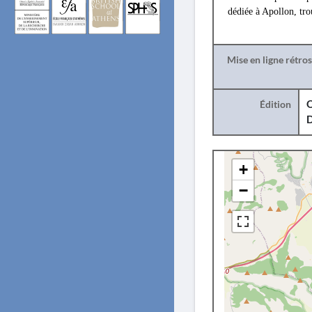
dédiée à Apollon, tr
Mise en ligne rétro
Édition
O
+
−