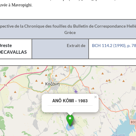
ouvée à Mavropighi.
spective de la Chronique des fouilles du Bulletin de Correspondance Hel
Grèce
reste
Extrait de
BCH 114.2 (1990), p. 7
DECAVALLAS
×
ANÔ KÔMI - 1983