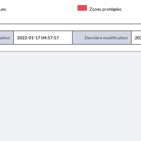
ques
Zones protégées
éation
2022-01-17 04:57:57
Dernière modification
20