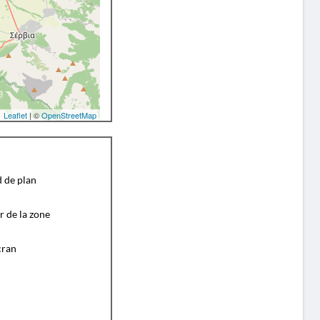
Leaflet
| ©
OpenStreetMap
d de plan
r de la zone
cran