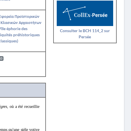
 Εφορεία Προϊστορικών
 Κλασικών Αρχαιοτήτων
IIe éphorie des
Consulter le BCH 114_2 sur
iquités préhistoriques
Persée
classiques)
83
igres
, où a été recueillie
mps qu'une stèle votive