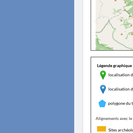
Légende graphique 
localisation d
localisation
polygone du 
Alignements avec le
Sites archéol