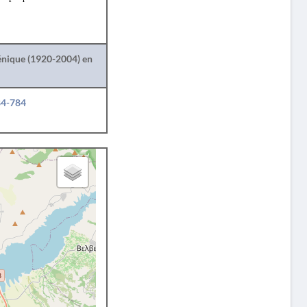
lénique (1920-2004) en
84-784