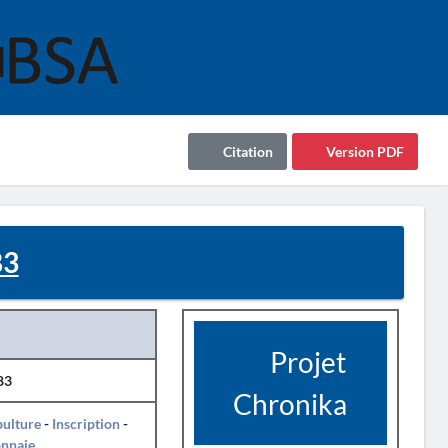
Citation
Version PDF
83
Projet
83
Chronika
pulture
-
Inscription
-
nnaie