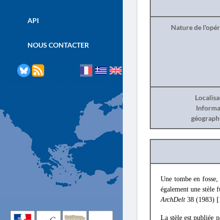
API
Nature de l'opé
NOUS CONTACTER
Localisa
Informa
géograph
Une tombe en fosse, q
également une stèle fu
ArchDelt
38 (1983) 
La stèle est publiée