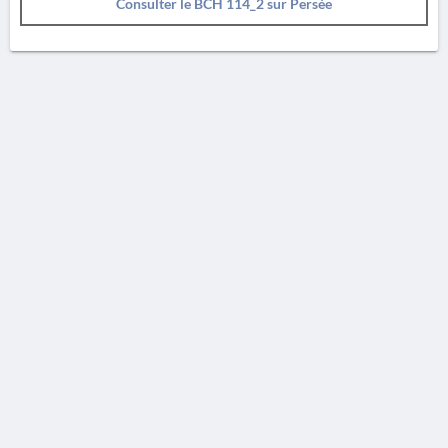
Consulter le BCH 114_2 sur Persée
AVERTISSEMENT
La Chronique des fouilles en ligne ne constitue en aucun cas une publication des
découvertes qui y sont signalées. L'EfA et la BSA ne peuvent délivrer de copie des
illustrations qui y sont reproduites et dont ils ne détiennent pas les droits.