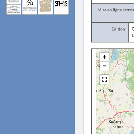
Mise en ligne rétro
Édition
O
+
−