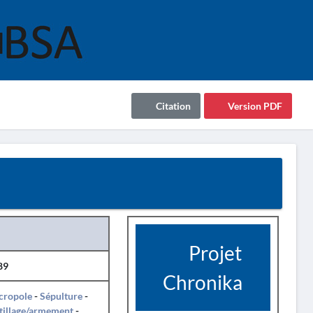
Citation
Version PDF
Projet
89
Chronika
cropole
-
Sépulture
-
tillage/armement
-