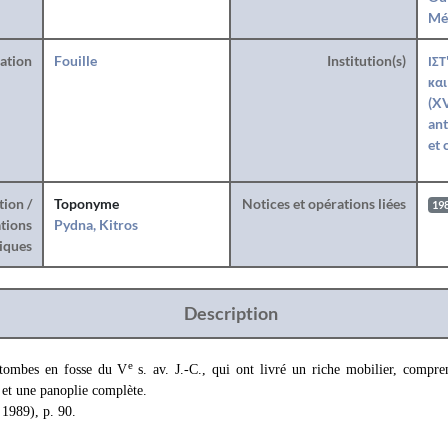
Mé
ration
Fouille
Institution(s)
ΙΣΤ
και
(XV
ant
et 
tion /
Toponyme
Notices et opérations liées
19
tions
Pydna, Kitros
iques
Description
e
 tombes en fosse du V
s. av. J.-C., qui ont livré un riche mobilier, compre
 et une panoplie complète.
 1989), p. 90.