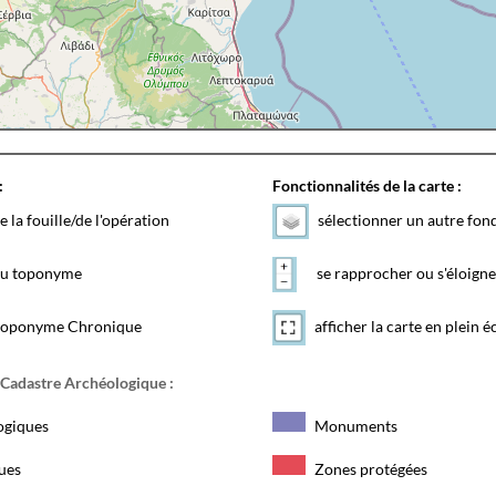
:
Fonctionnalités de la carte :
e la fouille/de l'opération
sélectionner un autre fon
 du toponyme
se rapprocher ou s'éloigne
toponyme Chronique
afficher la carte en plein é
 Cadastre Archéologique :
ogiques
Monuments
ques
Zones protégées