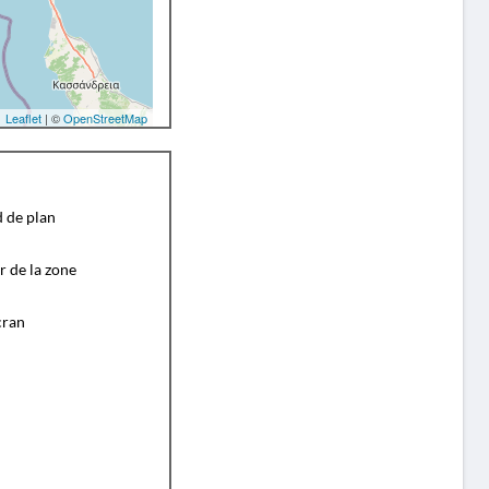
Leaflet
| ©
OpenStreetMap
d de plan
r de la zone
cran