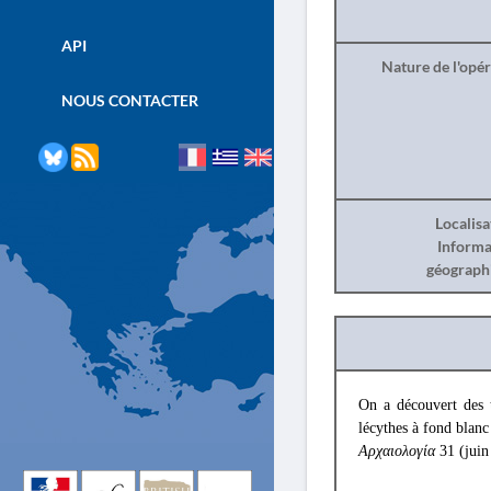
API
Nature de l'opé
NOUS CONTACTER
Localisa
Informa
géograph
On a découvert des
lécythes à fond blanc
Αρχαιολογία
31 (juin