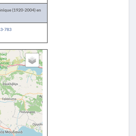
lénique (1920-2004) en
83-783