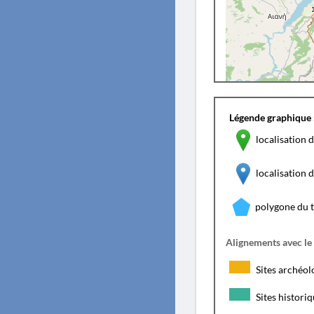
Légende graphique 
localisation d
localisation
polygone du 
Alignements avec le
Sites archéol
Sites histori