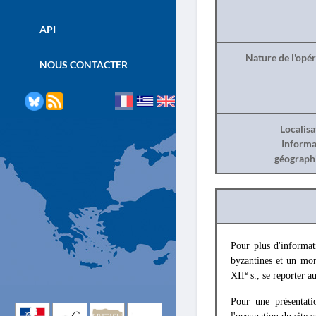
API
Nature de l'opé
NOUS CONTACTER
Localisa
Informa
géograph
Pour plus d'informat
byzantines et un mon
e
XII
s., se reporter a
Pour une présentati