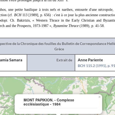
semble s'être prolongée jusqu'à la fin du XIII
s.
hos, une petite basilique à trois nefs et narthex, entourée d'une nécropole, 
ction (cf.
BCH
113 [1989], p. 656) : c'est à ce jour la plus ancienne construct
dopi. Ch. Bakirtzis, « Western Thrace in the Early Christian and Byzantin
rch and the Prospects, 1973-1987 »,
Byzantine Thrace
(1989), p. 41-58.
spective de la Chronique des fouilles du Bulletin de Correspondance Hel
Grèce
amia Samara
Extrait de
Anne Pariente
BCH 115.2 (1991), p. 9
×
MONT PAPIKION. - Complexe
ecclésiastique - 1984