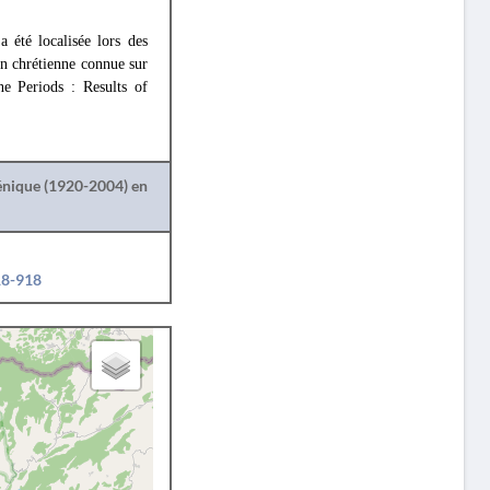
a été localisée lors des
ion chrétienne connue sur
e Periods : Results of
lénique (1920-2004) en
18-918