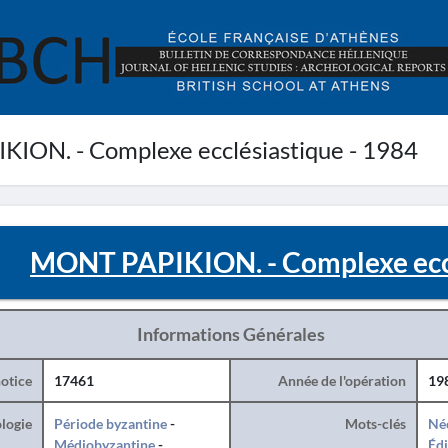
ON. - Complexe ecclésiastique - 1984
MONT PAPIKION. - Complexe eccl
Informations Générales
otice
17461
Année de l'opération
19
logie
Période byzantine
-
Mots-clés
Né
Médiobyzantine
-
Édi