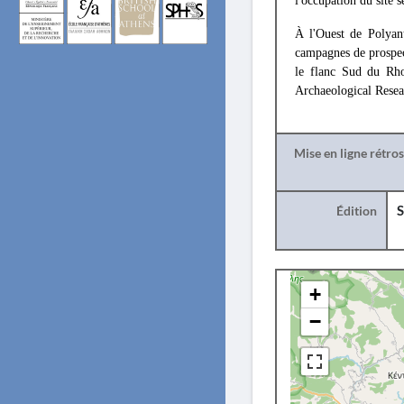
l'occupation du site 
À l'Ouest de Polyant
campagnes de prospe
le flanc Sud du Rho
Archaeological Resea
Mise en ligne rétro
Édition
S
+
−