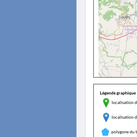
Légende graphique 
localisation d
localisation
polygone du 