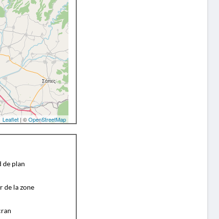
Leaflet
| ©
OpenStreetMap
d de plan
r de la zone
cran