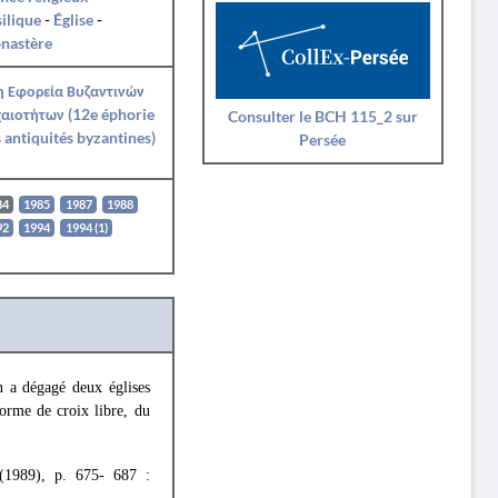
ilique
-
Église
-
nastère
η Εφορεία Βυζαντινών
αιοτήτων (12e éphorie
Consulter le BCH 115_2 sur
 antiquités byzantines)
Persée
84
1985
1987
1988
92
1994
1994 (1)
on a dégagé deux églises
forme de croix libre, du
1989), p. 675- 687 :