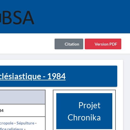
Citation
Version PDF
ésiastique - 1984
Projet
84
Chronika
cropole
-
Sépulture
-
fice religieux
-