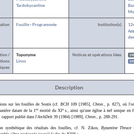
Tardobyzantine
Bas
Mo
ration
Fouille
-
Programmée
Institution(s)
12
Αρχ
des
tion /
Toponyme
Notices et opérations liées
19
tions
Linos
19
iques
Description
ions sur les fouilles de Sostis (cf.
BCH
109 [1985],
Chron
., p. 827), où l'
re
e
astère datant de la 1
moitié du XI
s., ainsi qu'une église à nef unique en 
u rapport publié dans l'
ArchDelt
39 (1984) [1989],
Chron
., p. 288-291.
on synthétique des résultats des fouilles, cf. N. Zikos,
Byzantine Thrace
(
e