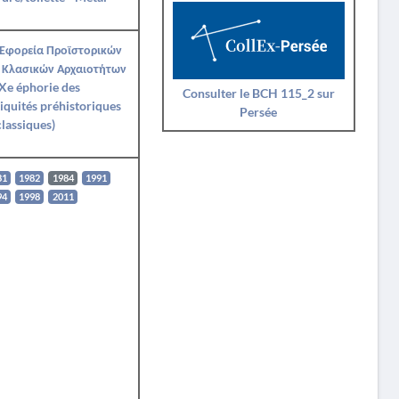
 Εφορεία Προϊστορικών
 Κλασικών Αρχαιοτήτων
Xe éphorie des
Consulter le BCH 115_2 sur
iquités préhistoriques
Persée
classiques)
81
1982
1984
1991
94
1998
2011