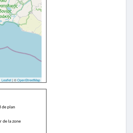
Leaflet
| ©
OpenStreetMap
d de plan
r de la zone