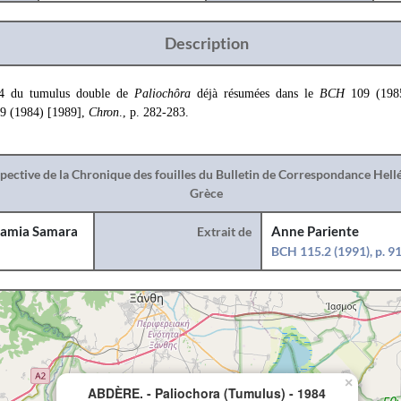
Description
984 du tumulus double de
Paliochôra
déjà résumées dans le
BCH
109 (198
9 (1984) [1989],
Chron
., p. 282-283.
spective de la Chronique des fouilles du Bulletin de Correspondance Hel
Grèce
amia Samara
Extrait de
Anne Pariente
BCH 115.2 (1991), p. 9
×
ABDÈRE. - Paliochora (Tumulus) - 1984