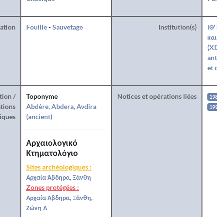
ration
Fouille
-
Sauvetage
Institution(s)
ΙΘ'
και
(XI
ant
et 
tion /
Toponyme
Notices et opérations liées
19
tions
Abdère, Abdera, Avdira
19
iques
(ancient)
Αρχαιολογικό
Κτηματολόγιο
Sites archéologiques :
Αρχαία Άβδηρα, Ξάνθη
Zones protégées :
Αρχαία Άβδηρα, Ξάνθη,
Ζώνη Α