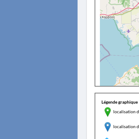
Légende graphique 
localisation d
localisation