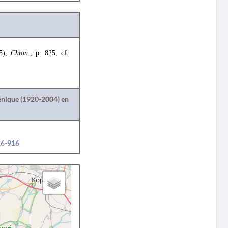
5),
Chron
., p. 825, cf.
lénique (1920-2004) en
16-916