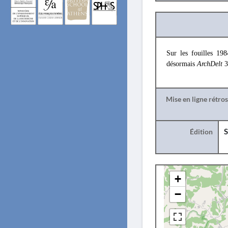
Sur les fouilles 1
désormais
ArchDelt
3
Mise en ligne rétro
Édition
S
+
−