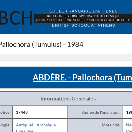
aliochora (Tumulus) - 1984
ABDÈRE. - Paliochora (Tum
Informations Générales
otice
17448
Année de l'opération
19
logie
Antiquité
-
Archaïque
-
Mots-clés
Né
Classique
Par