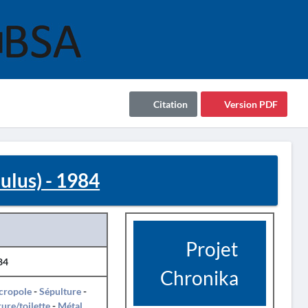
Citation
Version PDF
ulus) - 1984
Projet
84
Chronika
cropole
-
Sépulture
-
ure/toilette
-
Métal