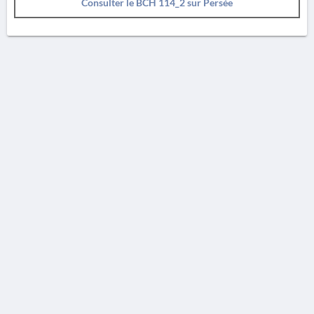
Consulter le BCH 114_2 sur Persée
AVERTISSEMENT
La Chronique des fouilles en ligne ne constitue en aucun cas une publication des
découvertes qui y sont signalées. L'EfA et la BSA ne peuvent délivrer de copie des
illustrations qui y sont reproduites et dont ils ne détiennent pas les droits.