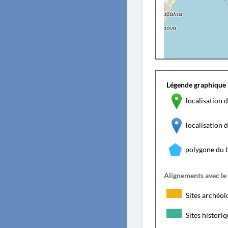
Légende graphique 
localisation d
localisation
polygone du 
Alignements avec le
Sites archéol
Sites histori