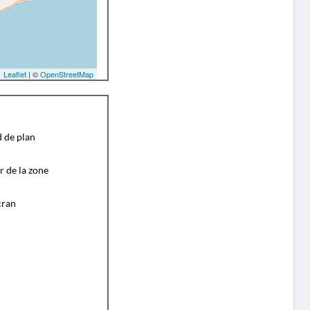
Leaflet
| ©
OpenStreetMap
d de plan
r de la zone
cran