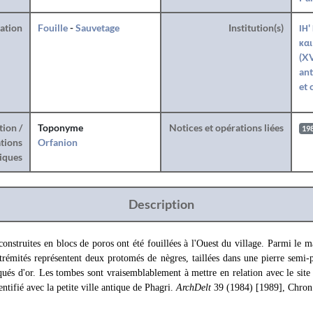
ration
Fouille
-
Sauvetage
Institution(s)
ΙΗ'
και
(XV
ant
et 
tion /
Toponyme
Notices et opérations liées
19
tions
Orfanion
iques
Description
onstruites en blocs de poros ont été fouillées à l'Ouest du village. Parmi le ma
xtrémités représentent deux protomés de nègres, taillées dans une pierre semi
qués d'or. Les tombes sont vraisemblablement à mettre en relation avec le sit
ntifié avec la petite ville antique de Phagri.
ArchDelt
39 (1984) [1989], Chron.