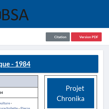
Citation
Version PDF
que - 1984
Projet
84
Chronika
pulture
-
ure/toilette
-
Pierre