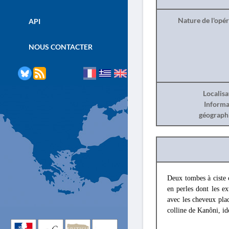
Nature de l'opé
API
NOUS CONTACTER
Localisa
Informa
géograph
Deux tombes à ciste c
en perles dont les e
avec les cheveux pla
colline de Kanôni, ide