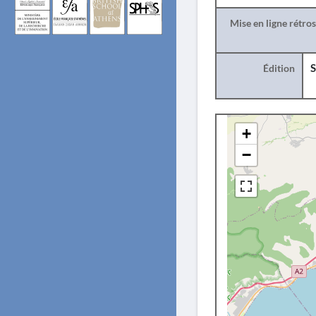
Mise en ligne rétro
Édition
S
+
−