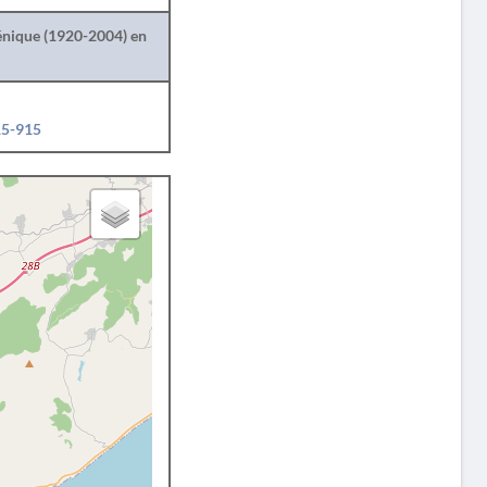
lénique (1920-2004) en
15-915