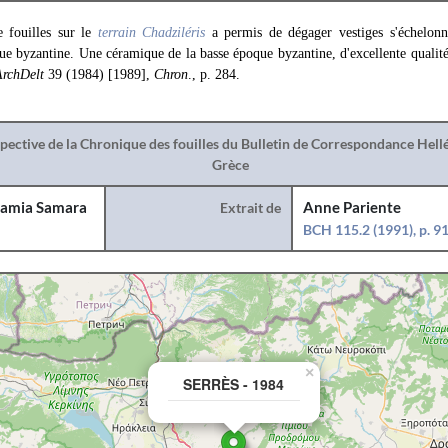
fouilles sur le
terrain Chadziléris
a permis de dégager vestiges s'échelon
que byzantine. Une céramique de la basse époque byzantine, d'excellente qualité,
rchDelt
39 (1984) [1989],
Chron
., p. 284.
spective de la Chronique des fouilles du Bulletin de Correspondance Hel
Grèce
amia Samara
Extrait de
Anne Pariente
BCH 115.2 (1991), p. 9
×
SERRÈS - 1984