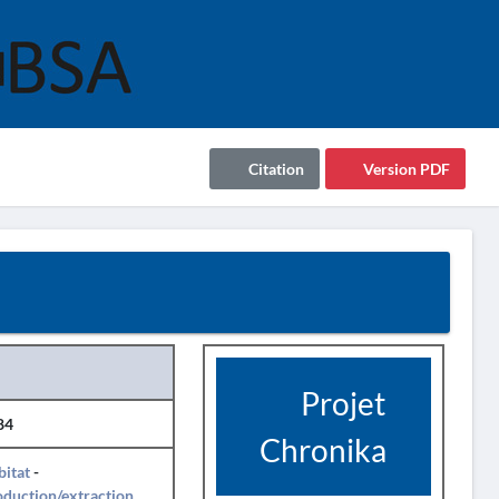
Citation
Version PDF
Projet
84
Chronika
itat
-
duction/extraction