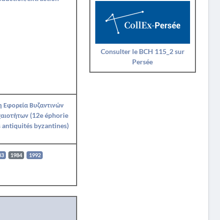
Consulter le BCH 115_2 sur
Persée
η Εφορεία Βυζαντινών
αιοτήτων (12e éphorie
 antiquités byzantines)
83
1984
1992