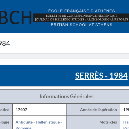
984
SERRÈS - 1984
Informations Générales
otice
17407
Année de l'opération
19
logie
Antiquité
-
Hellénistique
-
Mots-clés
Hab
Romaine
Pro