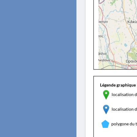
Légende graphique 
localisation d
localisation
polygone du 