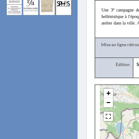
e
Une 3
campagne de 
hellénistique à l'épo
atelier dans la ville.
A
Mise en ligne rétro
Édition
S
+
−