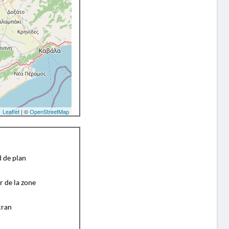
Leaflet
| ©
OpenStreetMap
d de plan
r de la zone
cran