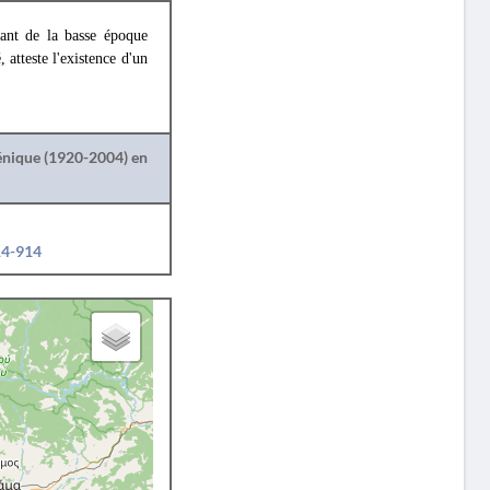
nant de la basse époque
 atteste l'existence d'un
lénique (1920-2004) en
14-914