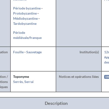
Période byzantine
-
Protobyzantine
-
Médiobyzantine
-
Tardobyzantine
Période
médiévale/franque
ration
Fouille
-
Sauvetage
Institution(s)
12
Αρχ
des
tion /
Toponyme
Notices et opérations liées
19
tions
Serrès, Serrai
iques
Description