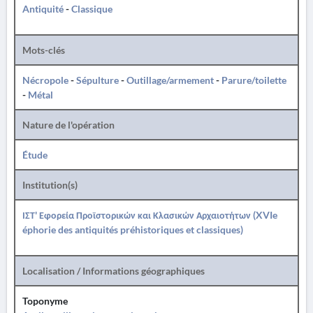
Antiquité
-
Classique
Mots-clés
Nécropole
-
Sépulture
-
Outillage/armement
-
Parure/toilette
-
Métal
Nature de l'opération
Étude
Institution(s)
ΙΣΤ' Εφορεία Προϊστορικών και Κλασικών Αρχαιοτήτων (XVIe
éphorie des antiquités préhistoriques et classiques)
Localisation / Informations géographiques
Toponyme