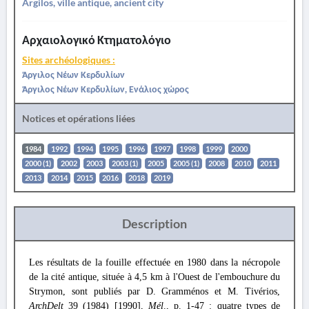
Argilos, ville antique, ancient city
Αρχαιολογικό Κτηματολόγιο
Sites archéologiques :
Άργιλος Νέων Κερδυλίων
Άργιλος Νέων Κερδυλίων, Ενάλιος χώρος
Notices et opérations liées
1984
1992
1994
1995
1996
1997
1998
1999
2000
2000 (1)
2002
2003
2003 (1)
2005
2005 (1)
2008
2010
2011
2013
2014
2015
2016
2018
2019
Description
Les résultats de la fouille effectuée en 1980 dans la nécropole
de la cité antique, située à 4,5 km à l'Ouest de l'embouchure du
Strymon, sont publiés par D. Gramménos et M. Tivérios,
ArchDelt
39 (1984) [1990],
Mél
., p. 1-47 : quatre types de