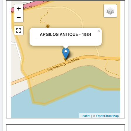
+
−
×
ARGILOS ANTIQUE - 1984
Leaflet
| ©
OpenStreetMap