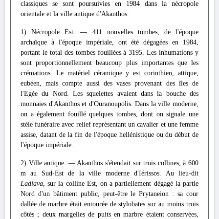
classiques se sont poursuivies en 1984 dans la nécropole
orientale et la ville antique d'Akanthos.
1) Nécropole Est. — 411 nouvelles tombes, de l'époque
archaïque à l'époque impériale, ont été dégagées en 1984,
portant le total des tombes fouillées à 3195. Les inhumations y
sont proportionnellement beaucoup plus importantes que les
crémations. Le matériel céramique y est corinthien, attique,
eubéen, mais compte aussi des vases provenant des îles de
l'Egée du Nord. Les squelettes avaient dans la bouche des
monnaies d'Akanthos et d'Ouranoupolis. Dans la ville moderne,
on a également fouillé quelques tombes, dont on signale une
stèle funéraire avec relief représentant un cavalier et une femme
assise, datant de la fin de l'époque hellénistique ou du début de
l'époque impériale.
2) Ville antique. — Akanthos s'étendait sur trois collines, à 600
m au Sud-Est de la ville moderne d'Iérissos. Au lieu-dit
Ladiava
, sur la colline Est, on a partiellement dégagé la partie
Nord d'un bâtiment public, peut-être le Prytaneion : sa cour
dallée de marbre était entourée de stylobates sur au moins trois
côtés ; deux margelles de puits en marbre étaient conservées,