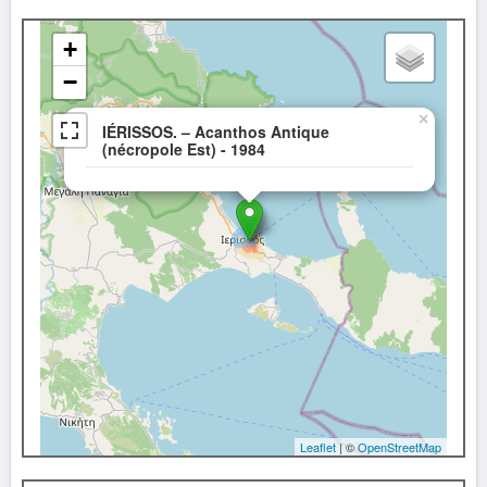
+
−
×
IÉRISSOS. – Acanthos Antique
(nécropole Est) - 1984
Leaflet
| ©
OpenStreetMap