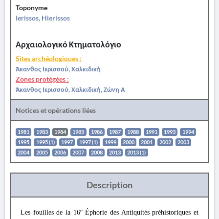
Toponyme
Ierissos, Hierissos
Αρχαιολογικό Κτηματολόγιο
Sites archéologiques :
Άκανθος Ιερισσού, Χαλκιδική
Zones protégées :
Άκανθος Ιερισσού, Χαλκιδική, Ζώνη Α
Notices et opérations liées
1981
1983
1984
1985
1986
1987
1988
1991
1993
1994
1995
1995 (1)
1997
1997 (1)
1999
2000
2001
2002
2003
2004
2005
2006
2007
2008
2013
2013 (1)
Description
e
Les fouilles de la 16
Éphorie des Antiquités préhistoriques et