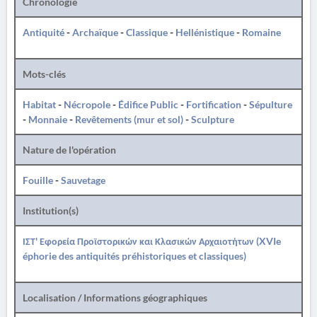
Chronologie
Antiquité
-
Archaïque
-
Classique
-
Hellénistique
-
Romaine
Mots-clés
Habitat
-
Nécropole
-
Édifice Public
-
Fortification
-
Sépulture
-
Monnaie
-
Revêtements (mur et sol)
-
Sculpture
Nature de l'opération
Fouille
-
Sauvetage
Institution(s)
ΙΣΤ' Εφορεία Προϊστορικών και Κλασικών Αρχαιοτήτων (XVIe
éphorie des antiquités préhistoriques et classiques)
Localisation / Informations géographiques