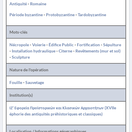
Antiquité
-
Romaine
Période byzantine
-
Protobyzantine
-
Tardobyzantine
Mots-clés
Nécropole
-
Voierie
-
Édifice Public
-
Fortification
-
Sépulture
-
Installation hydraulique
-
Citerne
-
Revêtements (mur et sol)
-
Sculpture
Nature de l'opération
Fouille
-
Sauvetage
Institution(s)
ΙΖ' Εφορεία Προϊστορικών και Κλασικών Αρχαιοτήτων (XVIIe
éphorie des antiquités préhistoriques et classiques)
Localisation / Informations géographiques