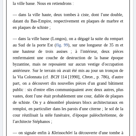
la ville basse. Nous en retiendrons :
— dans la ville haute, deux tombes à ciste, dont l'une double,
datant du Bas-Empire, respectivement en plaques de marbre et
en plaques de schiste ;
— dans la ville basse (Longos), on a dégagé la suite du rempart
au Sud de la porte Est (
fig. 99
), sur une longueur de 35 m et
une hauteur de trois assises ; à l'intérieur, deux pièces
renfermaient une couche de destruction de la basse époque
byzantine, mais ne reposaient sur aucun vestige d'occupation
antérieure. Sur le terrain où avait été mis au jour un tronçon de
la Via Colonnata (cf.
BCH
114 [1990],
Chron
., p. 786), d'autre
part, on a découvert dix nouvelles pièces d'un grand bâtiment
public : six d'entre elles communiquaient avec deux autres, plus
vastes, dont l'une était probablement une cour, dallée de plaques
de schiste. On y a dénombré plusieurs blocs architecturaux en
remploi, en particulier dans les parois d'une citerne ; le sol de la
cour réutilisait la stèle funéraire, d'époque paléochrétienne, de
l'architecte Stéphanos ;
— on signale enfin à
Kleissochôri
la découverte d'une tombe à