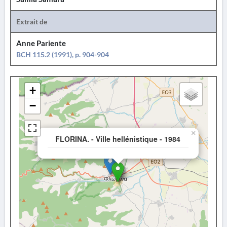
Extrait de
Anne Pariente
BCH 115.2 (1991), p. 904-904
+
−
×
FLORINA. - Ville hellénistique - 1984