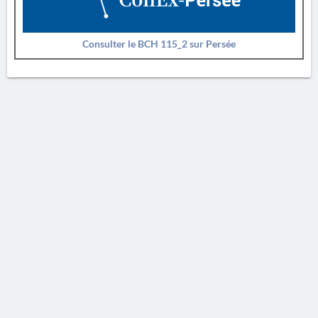
Consulter le BCH 115_2 sur Persée
AVERTISSEMENT
La Chronique des fouilles en ligne ne constitue en aucun cas une publication des
découvertes qui y sont signalées. L'EfA et la BSA ne peuvent délivrer de copie des