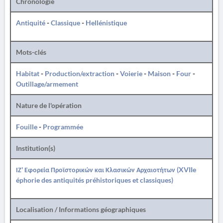
Chronologie
Antiquité
-
Classique
-
Hellénistique
Mots-clés
Habitat
-
Production/extraction
-
Voierie
-
Maison
-
Four
-
Outillage/armement
Nature de l'opération
Fouille
-
Programmée
Institution(s)
ΙΖ' Εφορεία Προϊστορικών και Κλασικών Αρχαιοτήτων (XVIIe
éphorie des antiquités préhistoriques et classiques)
Localisation / Informations géographiques