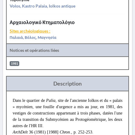
Volos, Kastro Palaia, Iolkos antique
Αρχαιολογικό Κτηματολόγιο
Sites archéologiques :
Παλαιά, Βόλος, Μαγνησία
Notices et opérations liées
1981
Description
Dans le quartier de
Palia
, site de l'ancienne Iolkos et du « palais
» mycénien, une fouille d'urgence a mis au jour, en 1981, des
vestiges de constructions appartenant à trois phases, datées l'une
de la transition du Submycénien au Protogéométrique, les deux
autres de l'HR III.
ArchDelt
36 (1981) [1988]
Chron
., p. 252-253.