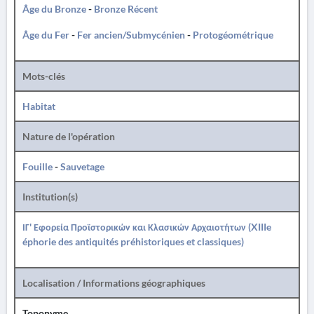
Âge du Bronze
-
Bronze Récent
Âge du Fer
-
Fer ancien/Submycénien
-
Protogéométrique
Mots-clés
Habitat
Nature de l'opération
Fouille
-
Sauvetage
Institution(s)
ΙΓ' Εφορεία Προϊστορικών και Κλασικών Αρχαιοτήτων (XIIIe
éphorie des antiquités préhistoriques et classiques)
Localisation / Informations géographiques
Toponyme