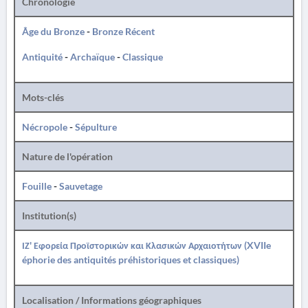
Chronologie
Âge du Bronze
-
Bronze Récent
Antiquité
-
Archaïque
-
Classique
Mots-clés
Nécropole
-
Sépulture
Nature de l'opération
Fouille
-
Sauvetage
Institution(s)
ΙΖ' Εφορεία Προϊστορικών και Κλασικών Αρχαιοτήτων (XVIIe
éphorie des antiquités préhistoriques et classiques)
Localisation / Informations géographiques