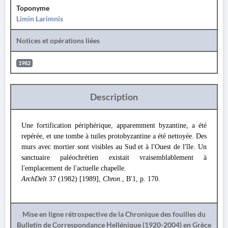
Toponyme
Limin Larimnis
Notices et opérations liées
1982
Description
Une fortification périphérique, apparemment byzantine, a été
repérée, et une tombe à tuiles protobyzantine a été nettoyée. Des
murs avec mortier sont visibles au Sud et à l'Ouest de l'île. Un
sanctuaire paléochrétien existait vraisemblablement à
l'emplacement de l'actuelle chapelle.
ArchDelt
37 (1982) [1989],
Chron
., Β'1, p. 170.
Mise en ligne rétrospective de la Chronique des fouilles du
Bulletin de Correspondance Hellénique (1920-2004) en Grèce