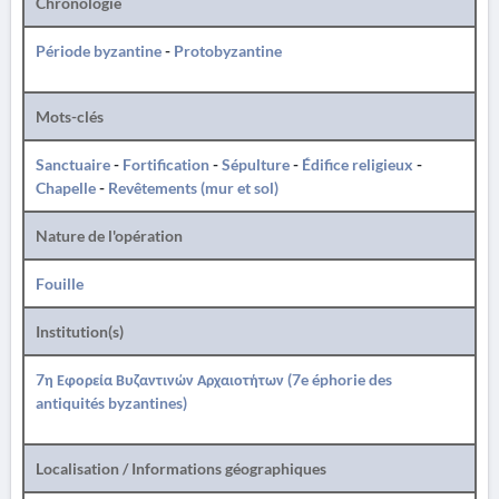
Chronologie
Période byzantine
-
Protobyzantine
Mots-clés
Sanctuaire
-
Fortification
-
Sépulture
-
Édifice religieux
-
Chapelle
-
Revêtements (mur et sol)
Nature de l'opération
Fouille
Institution(s)
7η Εφορεία Βυζαντινών Αρχαιοτήτων (7e éphorie des
antiquités byzantines)
Localisation / Informations géographiques