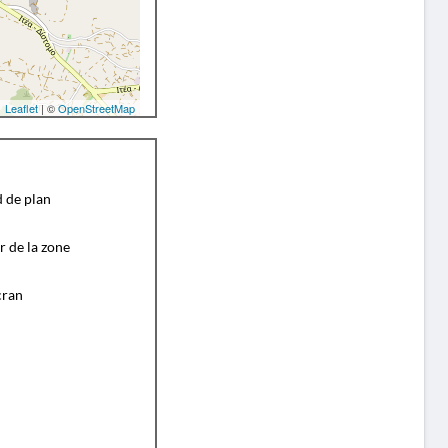
Leaflet
| ©
OpenStreetMap
d de plan
r de la zone
cran