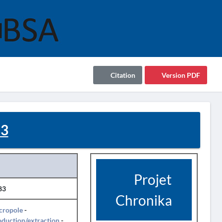
Citation
Version PDF
83
Projet
83
Chronika
cropole
-
duction/extraction
-