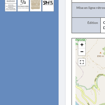
Mise en ligne rétro
Édition
O
+
−