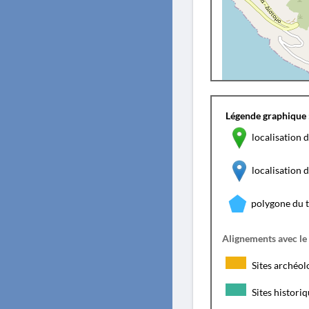
Légende graphique 
localisation d
localisation
polygone du 
Alignements avec le
Sites archéol
Sites histori