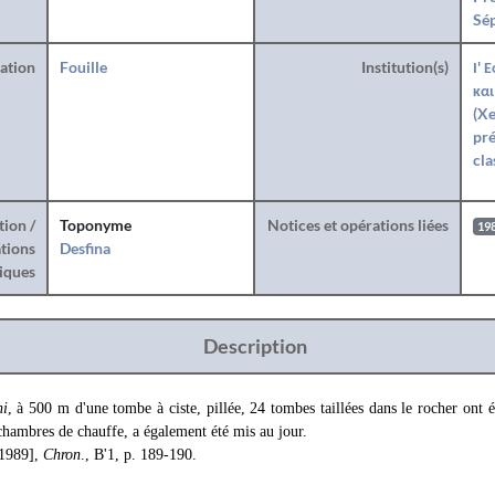
Sé
ration
Fouille
Institution(s)
Ι' 
και
(Xe
pré
cla
tion /
Toponyme
Notices et opérations liées
19
tions
Desfina
iques
Description
i
, à 500 m d'une tombe à ciste, pillée, 24 tombes taillées dans le rocher ont é
 chambres de chauffe, a également été mis au jour.
[1989],
Chron
., Β'1, p. 189-190.