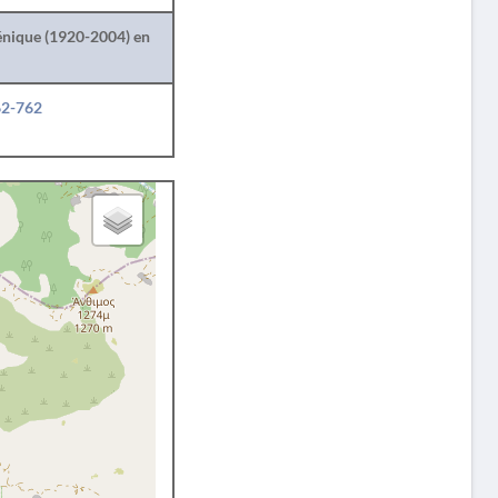
lénique (1920-2004) en
62-762