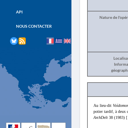
API
Nature de l'opé
NOUS CONTACTER
Localisa
Informa
géograph
Au lieu-dit
Voïdomon
potier tardif, à deux
ArchDelt
38 (1983) 