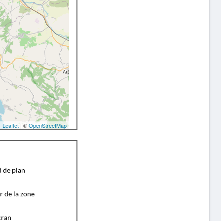
Leaflet
| ©
OpenStreetMap
d de plan
r de la zone
cran