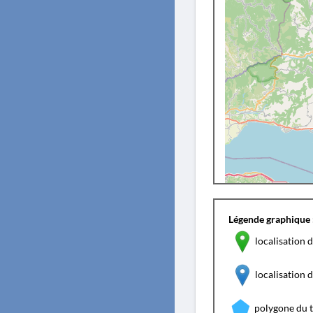
Légende graphique 
localisation d
localisation
polygone du 