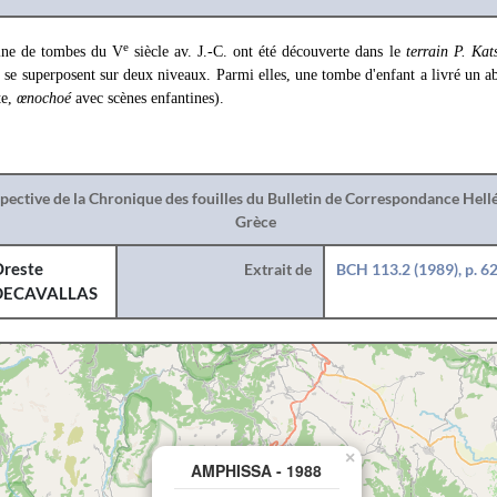
e
ine de tombes du V
siècle av. J.-C. ont été découverte dans le
terrain P. Kat
 se superposent sur deux niveaux. Parmi elles, une tombe d'enfant a livré un a
te,
œnochoé
avec scènes enfantines).
spective de la Chronique des fouilles du Bulletin de Correspondance Hel
Grèce
reste
Extrait de
BCH 113.2 (1989), p. 6
DECAVALLAS
×
AMPHISSA - 1988