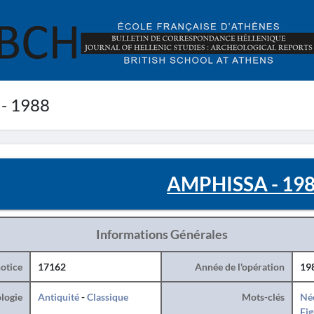
- 1988
AMPHISSA - 19
Informations Générales
otice
17162
Année de l'opération
19
logie
Antiquité
-
Classique
Mots-clés
Né
Fig