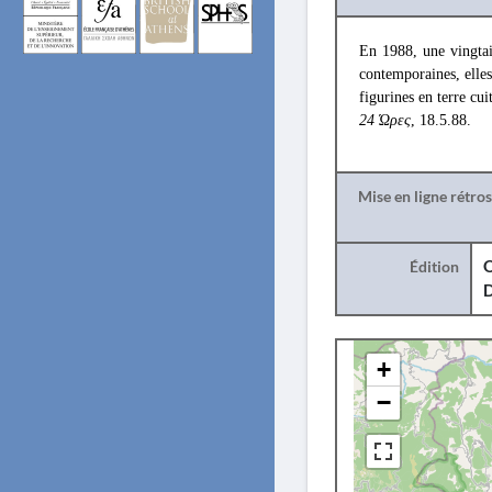
En 1988, une vingta
contemporaines, elles
figurines en terre cui
24 Ώρες
, 18.5.88.
Mise en ligne rétro
Édition
O
+
−