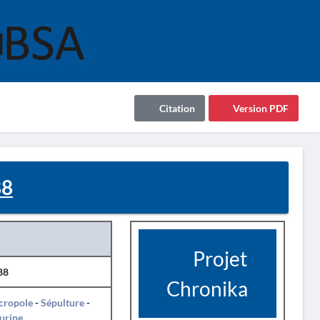
Citation
Version PDF
88
Projet
88
Chronika
cropole
-
Sépulture
-
urine