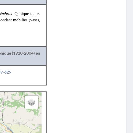
simbras
. Quoique toutes
bondant mobilier (vases,
lénique (1920-2004) en
29-629