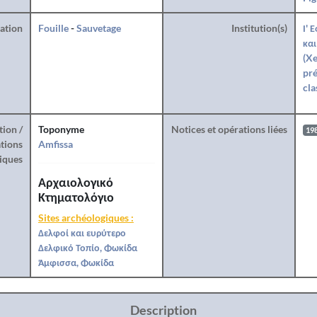
ration
Fouille
-
Sauvetage
Institution(s)
Ι' 
και
(Xe
pré
cla
tion /
Toponyme
Notices et opérations liées
19
tions
Amfissa
iques
Αρχαιολογικό
Κτηματολόγιο
Sites archéologiques :
Δελφοί και ευρύτερο
Δελφικό Τοπίο, Φωκίδα
Άμφισσα, Φωκίδα
Description