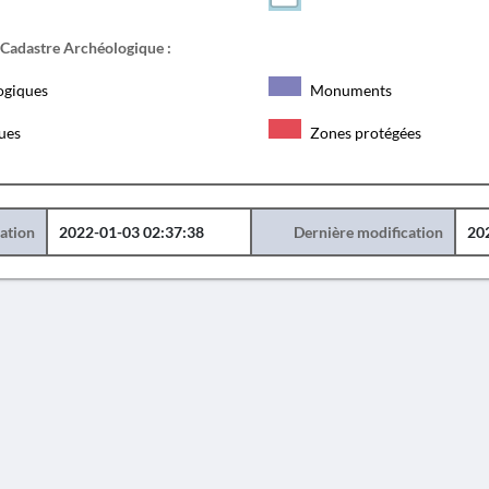
 Cadastre Archéologique :
ogiques
Monuments
ques
Zones protégées
éation
2022-01-03 02:37:38
Dernière modification
20