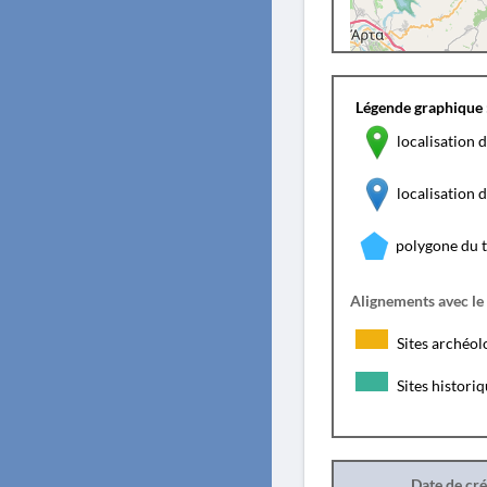
Légende graphique 
localisation d
localisation
polygone du 
Alignements avec le
Sites archéol
Sites histori
Date de cr