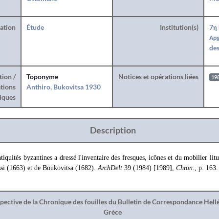
ration
Étude
Institution(s)
7η
Αρχ
des
tion /
Toponyme
Notices et opérations liées
19
tions
Anthiro, Bukovitsa 1930
iques
Description
iquités byzantines a dressé l'inventaire des fresques, icônes et du mobilier lit
si (1663) et de Boukovitsa (1682).
ArchDelt
39 (1984) [1989],
Chron
., p. 163.
spective de la Chronique des fouilles du Bulletin de Correspondance Hel
Grèce