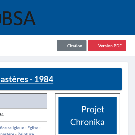
Citation
Version PDF
stères - 1984
Projet
84
Chronika
fice religieux
-
Église
-
nastère
-
Peinture