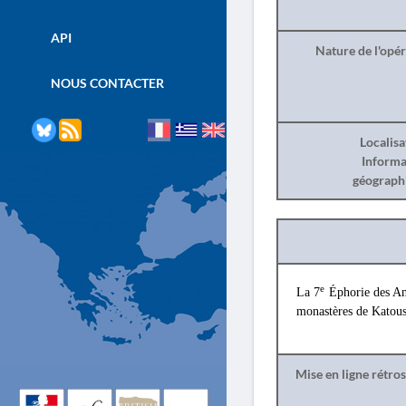
API
Nature de l'opé
NOUS CONTACTER
Localisa
Informa
géograph
e
La 7
Éphorie des Ant
monastères de Katous
Mise en ligne rétro