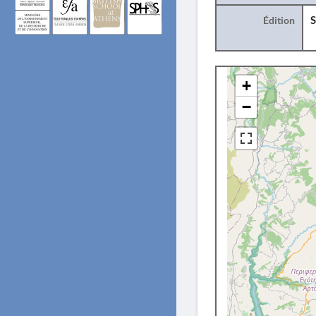
Édition
S
+
−