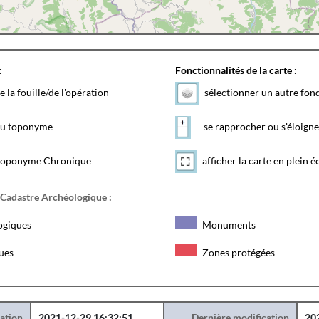
:
Fonctionnalités de la carte :
e la fouille/de l'opération
sélectionner un autre fon
 du toponyme
se rapprocher ou s'éloigne
toponyme Chronique
afficher la carte en plein é
 Cadastre Archéologique :
ogiques
Monuments
ques
Zones protégées
éation
2021-12-29 16:32:51
Dernière modification
20