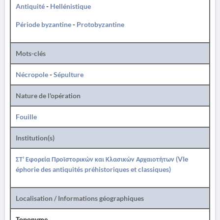
Antiquité
-
Hellénistique
Période byzantine
-
Protobyzantine
Mots-clés
Nécropole
-
Sépulture
Nature de l'opération
Fouille
Institution(s)
ΣΤ' Εφορεία Προϊστορικών και Κλασικών Αρχαιοτήτων (VIe
éphorie des antiquités préhistoriques et classiques)
Localisation / Informations géographiques
Toponyme