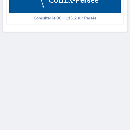
Consulter le BCH 113_2 sur Persée
AVERTISSEMENT
La Chronique des fouilles en ligne ne constitue en aucun cas une publication des
découvertes qui y sont signalées. L'EfA et la BSA ne peuvent délivrer de copie des