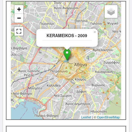
+
−
×
KERAMEIKOS - 2009
Leaflet
| ©
OpenStreetMap