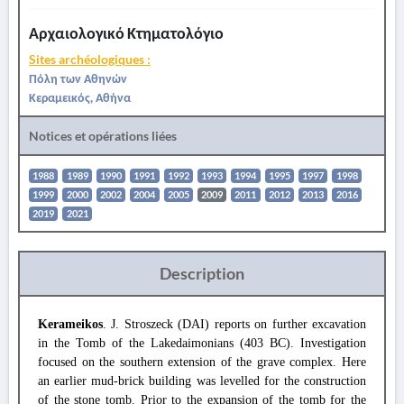
Αρχαιολογικό Κτηματολόγιο
Sites archéologiques :
Πόλη των Αθηνών
Κεραμεικός, Αθήνα
Notices et opérations liées
1988
1989
1990
1991
1992
1993
1994
1995
1997
1998
1999
2000
2002
2004
2005
2009
2011
2012
2013
2016
2019
2021
Description
Kerameikos
. J. Stroszeck (DAI) reports on further excavation
in the Tomb of the Lakedaimonians (403 BC). Investigation
focused on the southern extension of the grave complex. Here
an earlier mud-brick building was levelled for the construction
of the stone tomb. Prior to the expansion of the tomb for the