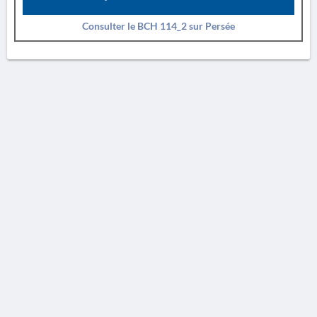
Consulter le BCH 114_2 sur Persée
AVERTISSEMENT
La Chronique des fouilles en ligne ne constitue en aucun cas une publication des
découvertes qui y sont signalées. L'EfA et la BSA ne peuvent délivrer de copie des
illustrations qui y sont reproduites et dont ils ne détiennent pas les droits.