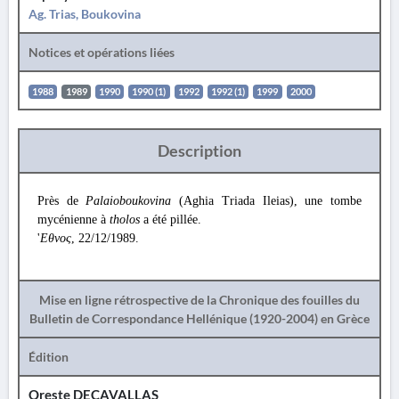
Ag. Trias, Boukovina
Notices et opérations liées
1988
1989
1990
1990 (1)
1992
1992 (1)
1999
2000
Description
Près de
Palaioboukovina
(Aghia Triada Ileias), une tombe
mycénienne à
tholos
a été pillée.
'
Εθνος
, 22/12/1989.
Mise en ligne rétrospective de la Chronique des fouilles du
Bulletin de Correspondance Hellénique (1920-2004) en Grèce
Édition
Oreste DECAVALLAS