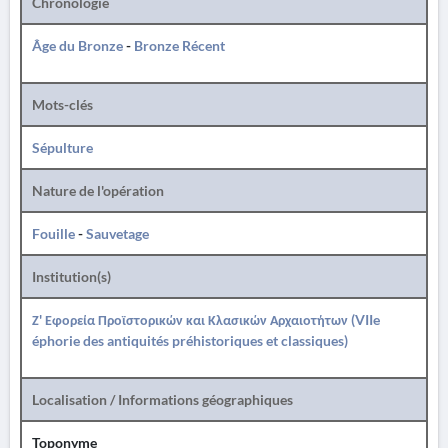
Chronologie
Âge du Bronze
-
Bronze Récent
Mots-clés
Sépulture
Nature de l'opération
Fouille
-
Sauvetage
Institution(s)
Ζ' Εφορεία Προϊστορικών και Κλασικών Αρχαιοτήτων (VIIe
éphorie des antiquités préhistoriques et classiques)
Localisation / Informations géographiques
Toponyme