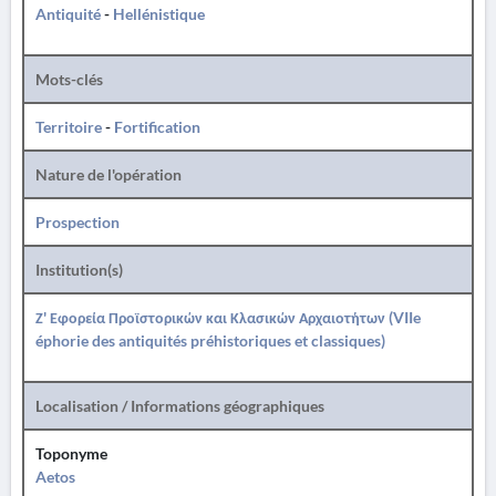
Antiquité
-
Hellénistique
Mots-clés
Territoire
-
Fortification
Nature de l'opération
Prospection
Institution(s)
Ζ' Εφορεία Προϊστορικών και Κλασικών Αρχαιοτήτων (VIIe
éphorie des antiquités préhistoriques et classiques)
Localisation / Informations géographiques
Toponyme
Aetos