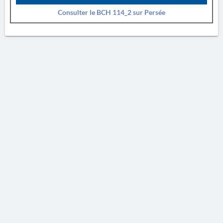
Consulter le BCH 114_2 sur Persée
AVERTISSEMENT
La Chronique des fouilles en ligne ne constitue en aucun cas une publication des
découvertes qui y sont signalées. L'EfA et la BSA ne peuvent délivrer de copie des
illustrations qui y sont reproduites et dont ils ne détiennent pas les droits.