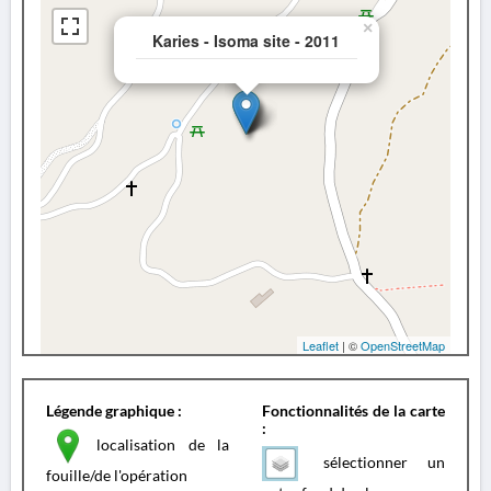
×
Karies - Isoma site - 2011
Leaflet
| ©
OpenStreetMap
Légende graphique :
Fonctionnalités de la carte
:
localisation de la
sélectionner un
fouille/de l'opération