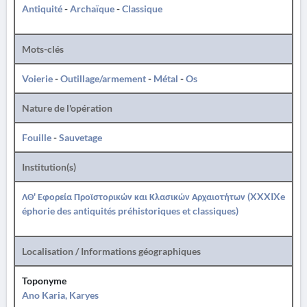
Antiquité
-
Archaïque
-
Classique
Mots-clés
Voierie
-
Outillage/armement
-
Métal
-
Os
Nature de l'opération
Fouille
-
Sauvetage
Institution(s)
ΛΘ' Εφορεία Προϊστορικών και Κλασικών Αρχαιοτήτων (XXXIXe
éphorie des antiquités préhistoriques et classiques)
Localisation / Informations géographiques
Toponyme
Ano Karia, Karyes