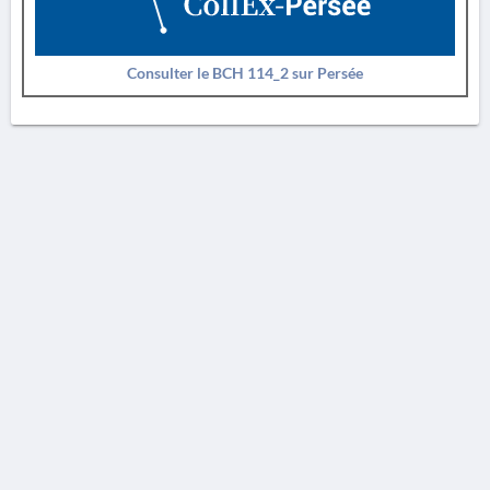
Consulter le BCH 114_2 sur Persée
AVERTISSEMENT
La Chronique des fouilles en ligne ne constitue en aucun cas une publication des
découvertes qui y sont signalées. L'EfA et la BSA ne peuvent délivrer de copie des