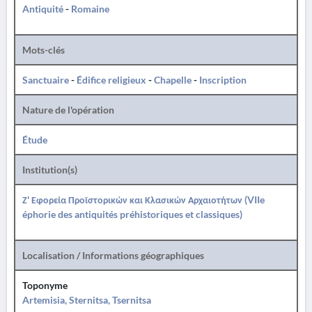
Antiquité
-
Romaine
Mots-clés
Sanctuaire
-
Édifice religieux
-
Chapelle
-
Inscription
Nature de l'opération
Étude
Institution(s)
Ζ' Εφορεία Προϊστορικών και Κλασικών Αρχαιοτήτων (VIIe
éphorie des antiquités préhistoriques et classiques)
Localisation / Informations géographiques
Toponyme
Artemisia, Sternitsa, Tsernitsa