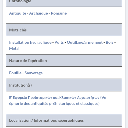
Chronologie
Antiquité
-
Archaïque
-
Romaine
Mots-clés
Installation hydraulique
-
Puits
-
Outillage/armement
-
Bois
-
Métal
Nature de l'opération
Fouille
-
Sauvetage
Institution(s)
Ε' Εφορεία Προϊστορικών και Κλασικών Αρχαιοτήτων (Ve
éphorie des antiquités préhistoriques et classiques)
Localisation / Informations géographiques