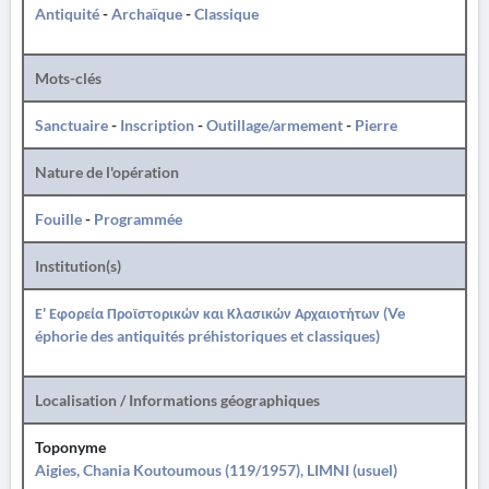
Antiquité
-
Archaïque
-
Classique
Mots-clés
Sanctuaire
-
Inscription
-
Outillage/armement
-
Pierre
Nature de l'opération
Fouille
-
Programmée
Institution(s)
Ε' Εφορεία Προϊστορικών και Κλασικών Αρχαιοτήτων (Ve
éphorie des antiquités préhistoriques et classiques)
Localisation / Informations géographiques
Toponyme
Aigies, Chania Koutoumous (119/1957), LIMNI (usuel)