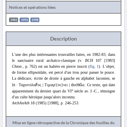
Notices et opérations liées
1983
1993
1998
Description
L'une des plus intéressantes trouvailles faites, en 1982-83, dans
le sanctuaire rural archaïco-classique (v.
BCH
107 [1983]
Chron
., p. 762) est un haltère en pierre inscrit (
fig. 1
). L'objet,
de forme ellipsoïdale, est percé d'un trou pour passer le pouce.
La dédicace, écrite de droite à gauche en alphabet laconien, se
lit : Ταχιστόλα
Ϝ
ος | Τιμαγέ{νε}νει |
ἀ
νέθ
ε̄
κε. Ce texte, qui date
e
apparemment du dernier quart du VI
siècle av. J.-C., témoigne
d'un culte héroïque jusqu'alors inconnu.
ArchAnAth
18 (1985) [1988], p. 246-253.
Mise en ligne rétrospective de la Chronique des fouilles du