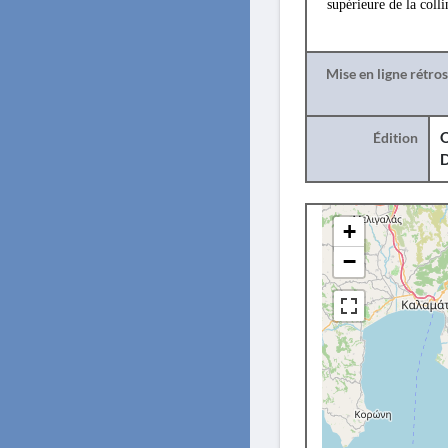
supérieure de la colli
Mise en ligne rétro
Édition
O
+
−