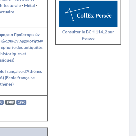
hitecturale
-
Métal
-
ctuaire
Consulter le BCH 114_2 sur
Εφορεία Προϊστορικών
Persée
 Κλασικών Αρχαιοτήτων
 éphorie des antiquités
historiques et
ssiques)
le française d'Athènes
A) (École française
thènes)
88
1989
1990