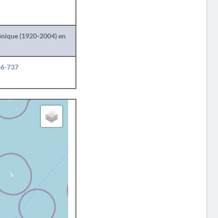
lénique (1920-2004) en
36-737