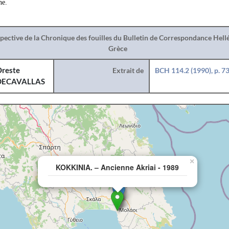
ne.
spective de la Chronique des fouilles du Bulletin de Correspondance Hel
Grèce
reste
Extrait de
BCH 114.2 (1990), p. 7
DECAVALLAS
×
KOKKINIA. – Ancienne Akriai - 1989