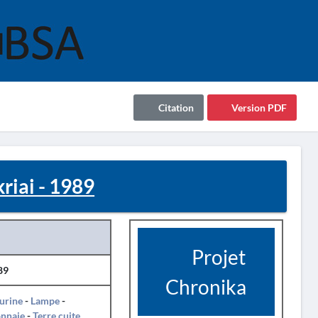
Citation
Version PDF
iai - 1989
Projet
89
Chronika
urine
-
Lampe
-
nnaie
-
Terre cuite