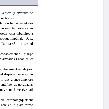
 Genière (Université de
sur les pentes.
de couche contenait des
 un remblai destiné à en
breux vases tubulaires à
'époque impériale. Deux
l'an passé ; un second
probablement du pillage
 aryballes (laconien et
égulièrement en degrés.
ud disparus, ainsi qu'un
ntenir une grande amphore
'antéfixe, de gorgoneia,
 couvre un large éventail
atériel chronologiquement
ngolé de la plate-forme