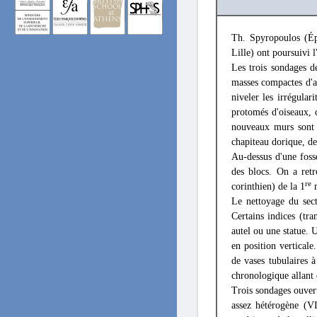
Th. Spyropoulos (Éph
Lille) ont poursuivi l
Les trois sondages d
masses compactes d'ar
niveler les irrégular
protomés d'oiseaux, 
nouveaux murs sont 
chapiteau dorique, de 
Au-dessus d'une foss
des blocs. On a retr
re
corinthien) de la 1
m
Le nettoyage du sect
Certains indices (tr
autel ou une statue. 
en position verticale
de vases tubulaires 
chronologique allant 
Trois sondages ouvert
assez hétérogène (V