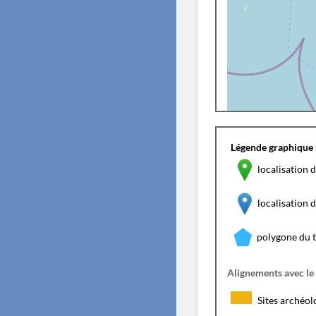
Légende graphique 
localisation d
localisation
polygone du 
Alignements avec le
Sites archéol