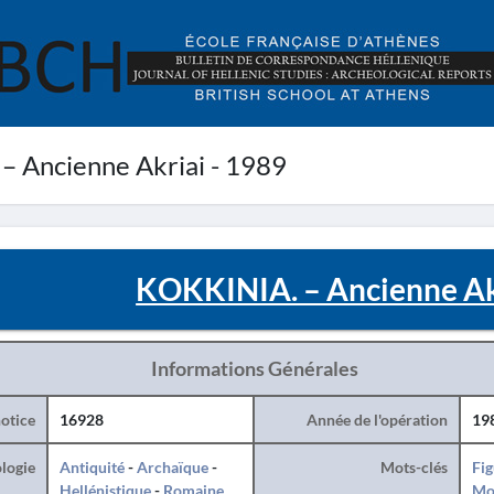
 Ancienne Akriai - 1989
KOKKINIA. – Ancienne Akr
Informations Générales
otice
16928
Année de l'opération
19
logie
Antiquité
-
Archaïque
-
Mots-clés
Fig
Hellénistique
-
Romaine
Mo