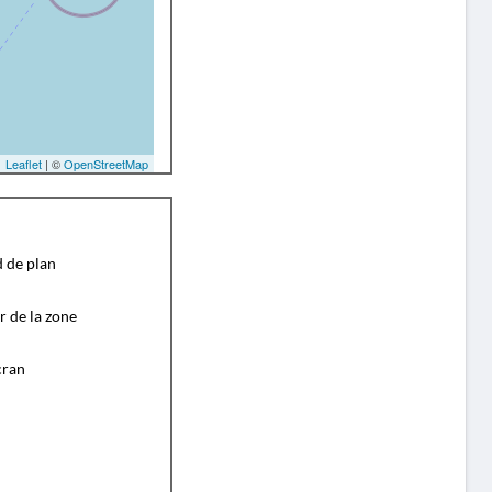
Leaflet
| ©
OpenStreetMap
d de plan
r de la zone
cran