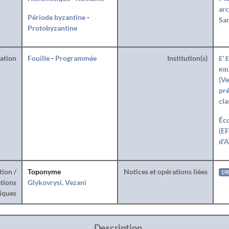
arc
Période byzantine
-
San
Protobyzantine
ration
Fouille
-
Programmée
Institution(s)
Ε' 
και
(Ve
pré
cla
Éco
(EF
d'A
tion /
Toponyme
Notices et opérations liées
19
tions
Glykovrysi, Vezani
iques
Description