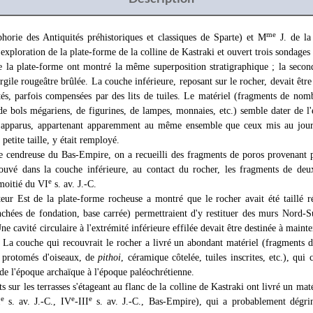
me
orie des Antiquités préhistoriques et classiques de Sparte) et M
J. de la
'exploration de la plate-forme de la colline de Kastraki et ouvert trois sondages 
e la plate-forme ont montré la même superposition stratigraphique ; la secon
gile rougeâtre brûlée. La couche inférieure, reposant sur le rocher, devait être
ités, parfois compensées par des lits de tuiles. Le matériel (fragments de nom
de bols mégariens, de figurines, de lampes, monnaies, etc.) semble dater de l
apparus, appartenant apparemment au même ensemble que ceux mis au jour 
petite taille, y était remployé.
e cendreuse du Bas-Empire, on a recueilli des fragments de poros provenant 
ouvé dans la couche inférieure, au contact du rocher, les fragments de deux
e
oitié du VI
s. av. J.-C.
eur Est de la plate-forme rocheuse a montré que le rocher avait été taillé r
anchées de fondation, base carrée) permettraient d'y restituer des murs Nord-S
Une cavité circulaire à l'extrémité inférieure effilée devait être destinée à mai
. La couche qui recouvrait le rocher a livré un abondant matériel (fragments d
à protomés d'oiseaux, de
pithoi
, céramique côtelée, tuiles inscrites, etc.), qui
de l'époque archaïque à l'époque paléochrétienne.
s sur les terrasses s'étageant au flanc de la colline de Kastraki ont livré un m
e
e
e
I
s. av. J.-C., IV
-III
s. av. J.-C., Bas-Empire), qui a probablement dégri