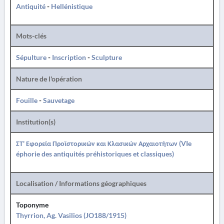
Antiquité
-
Hellénistique
Mots-clés
Sépulture
-
Inscription
-
Sculpture
Nature de l'opération
Fouille
-
Sauvetage
Institution(s)
ΣΤ' Εφορεία Προϊστορικών και Κλασικών Αρχαιοτήτων (VIe
éphorie des antiquités préhistoriques et classiques)
Localisation / Informations géographiques
Toponyme
Thyrrion, Ag. Vasilios (JO188/1915)