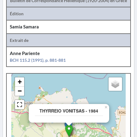
Bulletin de Correspondance Hellénique (1920-2004) en Grèce
Édition
Samia Samara
Extrait de
Anne Pariente
BCH 115.2 (1991), p. 881-881
+
−
×
THYRREIO VONITSAS - 1984