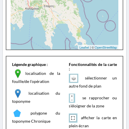
Leaflet
| ©
OpenStreetMap
Légende graphique :
Fonctionnalités de la carte
:
localisation de la
sélectionner un
fouille/de l'opération
autre fond de plan
localisation du
se rapprocher ou
toponyme
s'éloigner de la zone
polygone du
afficher la carte en
toponyme Chronique
plein écran