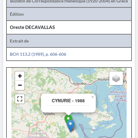
Bulletin de Correspondance Hellénique (1920-2004) en Grèce
Édition
Oreste DECAVALLAS
Extrait de
BCH 113.2 (1989), p. 606-606
+
−
×
CYNURIE - 1988