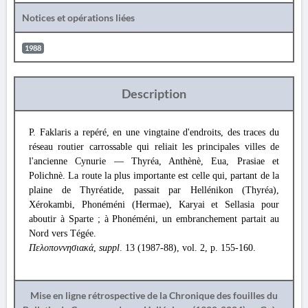
Notices et opérations liées
1988
Description
P. Faklaris a repéré, en une vingtaine d'endroits, des traces du
réseau routier carrossable qui reliait les principales villes de
l'ancienne Cynurie — Thyréa, Anthènè, Eua, Prasiae et
Polichnè. La route la plus importante est celle qui, partant de la
plaine de Thyréatide, passait par Hellénikon (Thyréa),
Xérokambi, Phonéméni (Hermae), Karyai et Sellasia pour
aboutir à Sparte ; à Phonéméni, un embranchement partait au
Nord vers Tégée.
Πελοποννησιακά
,
suppl
. 13 (1987-88), vol. 2, p. 155-160.
Mise en ligne rétrospective de la Chronique des fouilles du