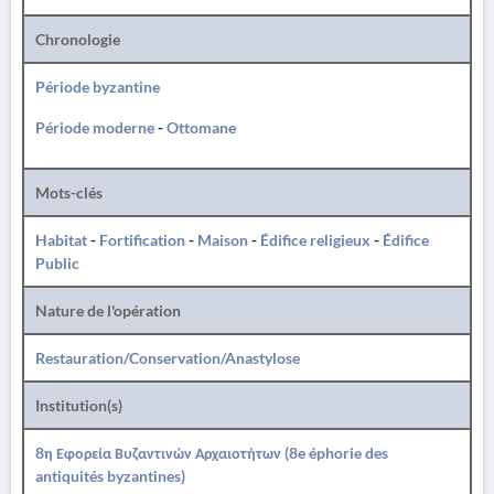
Chronologie
Période byzantine
Période moderne
-
Ottomane
Mots-clés
Habitat
-
Fortification
-
Maison
-
Édifice religieux
-
Édifice
Public
Nature de l'opération
Restauration/Conservation/Anastylose
Institution(s)
8η Εφορεία Βυζαντινών Αρχαιοτήτων (8e éphorie des
antiquités byzantines)