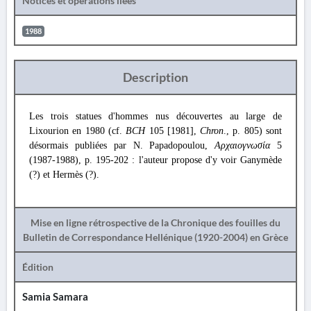
Notices et opérations liées
1988
Description
Les trois statues d'hommes nus découvertes au large de
Lixourion en 1980 (cf.
BCH
105 [1981],
Chron
., p. 805) sont
désormais publiées par N. Papadopoulou,
Αρχαιογνωσία
5
(1987-1988), p. 195-202 : l'auteur propose d'y voir Ganymède
(?) et Hermès (?).
Mise en ligne rétrospective de la Chronique des fouilles du
Bulletin de Correspondance Hellénique (1920-2004) en Grèce
Édition
Samia Samara