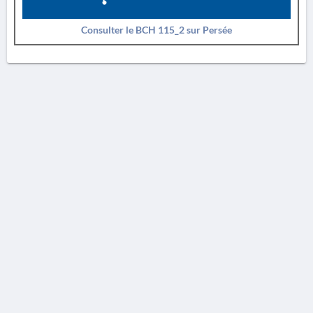
Consulter le BCH 115_2 sur Persée
AVERTISSEMENT
La Chronique des fouilles en ligne ne constitue en aucun cas une publication des
découvertes qui y sont signalées. L'EfA et la BSA ne peuvent délivrer de copie des
illustrations qui y sont reproduites et dont ils ne détiennent pas les droits.