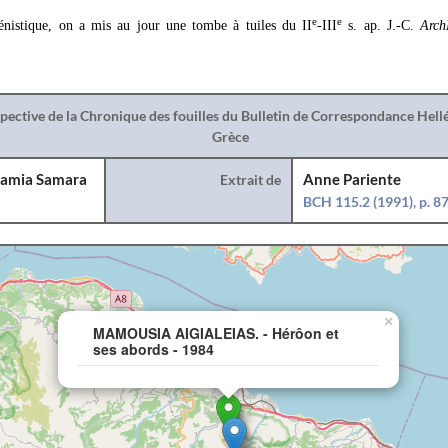
e
e
énistique, on a mis au jour une tombe à tuiles du II
-III
s. ap. J.-C.
Arch
spective de la Chronique des fouilles du Bulletin de Correspondance Hel
Grèce
amia Samara
Extrait de
Anne Pariente
BCH 115.2 (1991), p. 8
×
MAMOUSIA AIGIALEIAS. - Hérôon et
ses abords - 1984