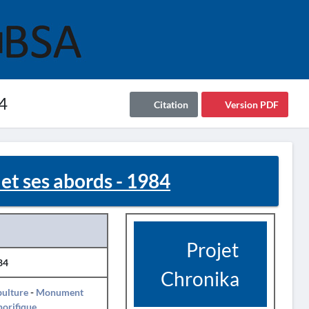
4
Citation
Version PDF
t ses abords - 1984
Projet
84
Chronika
pulture
-
Monument
orifique