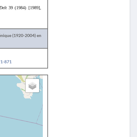
Delt
39 (1984) [1989],
lénique (1920-2004) en
71-871