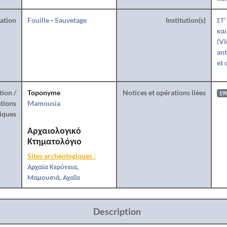
ration
Fouille
-
Sauvetage
Institution(s)
ΣΤ'
και
(VI
ant
et 
tion /
Toponyme
Notices et opérations liées
19
tions
Mamousia
iques
Αρχαιολογικό
Κτηματολόγιο
Sites archéologiques :
Αρχαία Κερύνεια,
Μαμουσιά, Αχαΐα
Description