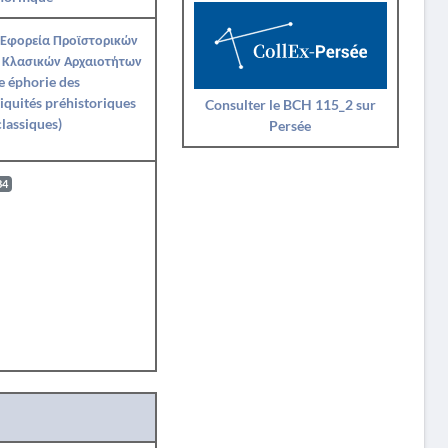
 Εφορεία Προϊστορικών
 Κλασικών Αρχαιοτήτων
e éphorie des
iquités préhistoriques
Consulter le BCH 115_2 sur
classiques)
Persée
84