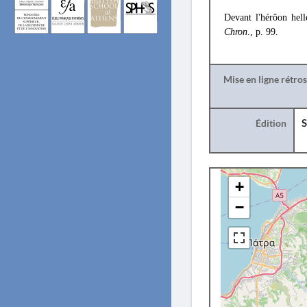
Devant l'hérôon hell
Chron
., p. 99.
Mise en ligne rétro
Édition
S
+
−