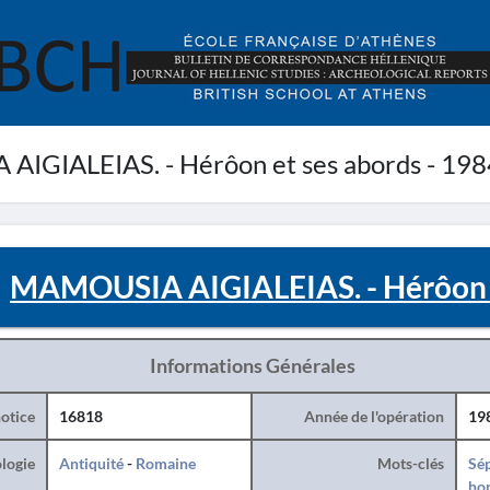
IGIALEIAS. - Hérôon et ses abords - 198
MAMOUSIA AIGIALEIAS. - Hérôon e
Informations Générales
otice
16818
Année de l'opération
19
logie
Antiquité
-
Romaine
Mots-clés
Sé
hon