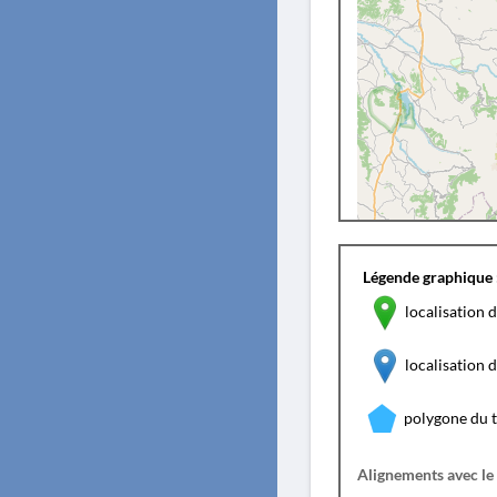
Légende graphique 
localisation d
localisation
polygone du 
Alignements avec le