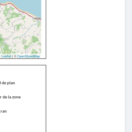
Leaflet
| ©
OpenStreetMap
d de plan
r de la zone
cran