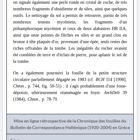
on signale également une perle ronde en cristal de roche, de très
nombreux fragments d'obsidienne et de silex, ainsi que quelques
outils. Le nettoyage du sol a permis de retrouver, parmi de très
nombreux tessons mycéniens, les fragments d'un
pithamphorisque mycénien et ceux de deux alabastres HR IIA,
ainsi que onze pointes de flèches en silex et un grand clou en
bronze à tête plaquée d'or, provenant d'une épée, seuls restes des
riches offrandes de la tombe. Les inégalités du rocher avaient
été comblées de terre et d'éclats de pierre, pour aplanir le sol de
la tombe.
On a également poursuivi la fouille de la petite structure
circulaire partiellement dégagée en 1983 (cf.
BCH
114 [1990],
Chron
., p. 744, fig. 50-51) : il s'agit probablement d'une fosse-
dépotoir, ultérieurement réaménagée en foyer.
ArchDelt
39
(1984),
Chron
., p. 78-79.
Mise en ligne rétrospective de la Chronique des fouilles du
Bulletin de Correspondance Hellénique (1920-2004) en Grèce