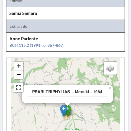
Édition
Samia Samara
Extrait de
Anne Pariente
BCH 115.2 (1991), p. 867-867
+
−
×
PSARI TRIPHYLIAS. - Metsiki - 1984