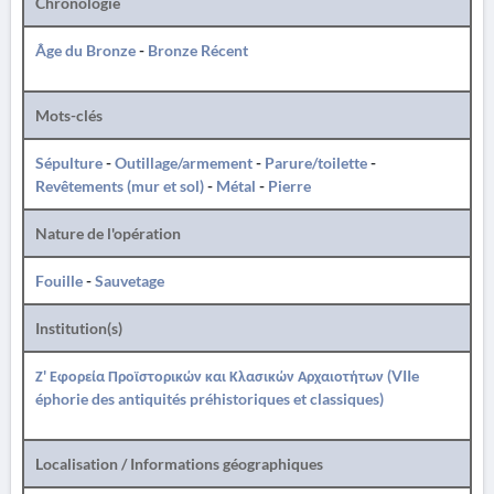
Chronologie
Âge du Bronze
-
Bronze Récent
Mots-clés
Sépulture
-
Outillage/armement
-
Parure/toilette
-
Revêtements (mur et sol)
-
Métal
-
Pierre
Nature de l'opération
Fouille
-
Sauvetage
Institution(s)
Ζ' Εφορεία Προϊστορικών και Κλασικών Αρχαιοτήτων (VIIe
éphorie des antiquités préhistoriques et classiques)
Localisation / Informations géographiques