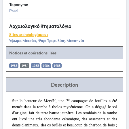
Toponyme
Psari
Αρχαιολογικό Κτηματολόγιο
Sites archéologiques :
Ύψωμα Μετσίκι, Ψάρι Τριφυλίας, Μεσσηνία
Notices et opérations liées
1983
1984
1985
1986
1988
Description
e
Sur la hauteur de
Metsiki
, une 3
campagne de fouilles a été
menée dans la tombe à tholos mycénienne. On a dégagé le sol
d'origine, fait de terre battue jaunâtre. Les remblais de la tombe
ont livré une très abondante céramique, des ossements et des
dents d'animaux, des os brûlés et beaucoup de charbon de bois ;